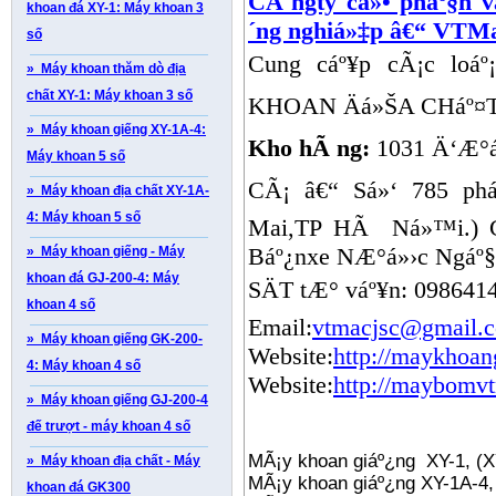
CÃ´ngty cá»• pháº§n v
khoan đá XY-1: Máy khoan 3
´ng nghiá»‡p â€“ VTM
số
Cung cáº¥p cÃ¡c lo
» Máy khoan thăm dò địa
chất XY-1: Máy khoan 3 số
KHOAN Äá»ŠA CHáº¤
» Máy khoan giếng XY-1A-4:
Kho hÃ ng:
1031 Ä‘Æ°á»
Máy khoan 5 số
CÃ¡ â€“ Sá»‘ 785 ph
» Máy khoan địa chất XY-1A-
4: Máy khoan 5 số
Mai,TP HÃ Ná»™i.)
Báº¿nxe NÆ°á»›c Ngáº
» Máy khoan giếng - Máy
khoan đá GJ-200-4: Máy
SÄT tÆ° váº¥n: 098641
khoan 4 số
Email:
vtmacjsc@gmail.
» Máy khoan giếng GK-200-
Website:
http://maykhoan
4: Máy khoan 4 số
Website:
http://maybomv
» Máy khoan giếng GJ-200-4
đế trượt - máy khoan 4 số
MÃ¡y khoan giáº¿ng XY-1, (
» Máy khoan địa chất - Máy
MÃ¡y khoan giáº¿ng XY-1A-4,
khoan đá GK300