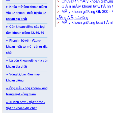
Chuyá»ƒn mÃ¡y khoan giáº¿ng 
GiÃ n mÃ¡y khoan tá»± hÃ nh 
» Khóa mở ống khoan giếng -
MÃ¡y khoan giáº¿ng Gk 300 - M
Vật tư khoan - thiết bị vật tư
vÃ¹ng Ä‘Ã¡ cá»©ng
khoan địa chất
MÃ¡y khoan giáº¿ng tá»± hÃ n
» Cần khoan giếng các loại -
tầm khoan giếng 42, 50, 60
» Phanh - bố tời - Vật tư
khoan - vật tư mỏ - vật tư địa
chất
» Lá côn khoan giếng - lá côn
khoan địa chất
» Vòng bi, bạc đạn máy
khoan giếng
» Ống mẫu - ống khoan - ống
hứng mạt - ông Slam
» Xi lanh bơm - Vật tư mỏ -
Vật tư khoan địa chất