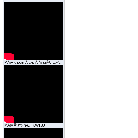
MÃ¡y khoan Ä‘áº­p Ä‘Ã¡ siÃªu tá»‘c
MÃ¡y Ä‘áº­p hÆ¡i KW180