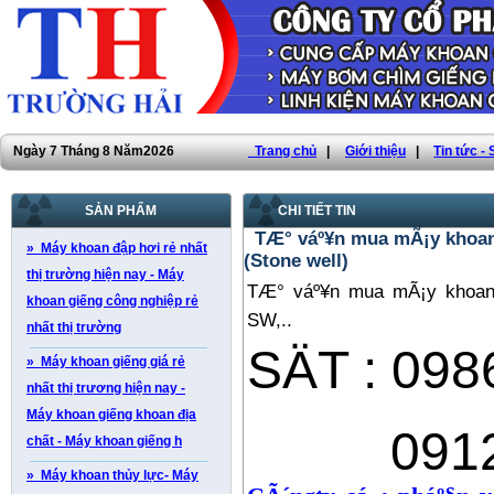
Ngày 7 Tháng 8 Năm2026
Trang chủ
|
Giới thiệu
|
Tin tức -
SẢN PHẨM
CHI TIẾT TIN
TÆ° váº¥n mua mÃ¡y khoan 
» Máy khoan đập hơi rẻ nhất
(Stone well)
thị trường hiện nay - Máy
TÆ° váº¥n mua mÃ¡y khoan 
khoan giếng công nghiệp rẻ
SW,..
nhất thị trường
SÄT : 09
» Máy khoan giếng giá rẻ
nhất thị trương hiện nay -
Máy khoan giếng khoan địa
09123
chất - Máy khoan giếng h
» Máy khoan thủy lực- Máy