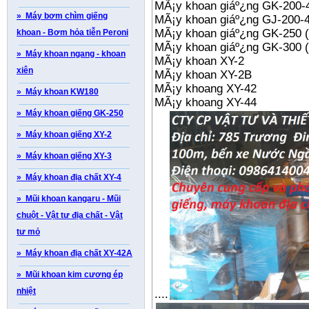
MÃ¡y khoan giáº¿ng GK-200-
» Máy bơm chìm giếng
MÃ¡y khoan giáº¿ng GJ-200-
MÃ¡y khoan giáº¿ng GK-250 
khoan - B­ơm hỏa tiễn Peroni
MÃ¡y khoan giáº¿ng GK-300 
» Máy khoan ngang - khoan
MÃ¡y khoan XY-2
xiên
MÃ¡y khoan XY-2B
MÃ¡y khoang XY-42
» Máy khoan KW180
MÃ¡y khoang XY-44
» Máy khoan giếng GK-250
» Máy khoan giếng XY-2
» Máy khoan giếng XY-3
» Máy khoan địa chất XY-4
» Mũi khoan kangaru - Mũi
chuột - Vật tư địa chất - Vật
tư mỏ
» Máy khoan địa chất XY-42A
» Mũi khoan kim cương ép
nhiệt
....