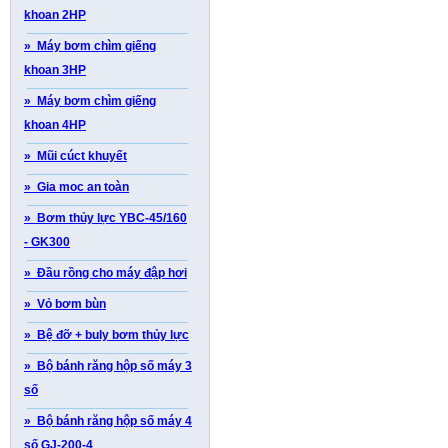
khoan 2HP
» Máy bơm chìm giếng
khoan 3HP
» Máy bơm chìm giếng
khoan 4HP
» Mũi cúct khuyết
» Gia moc an toàn
» Bơm thủy lực YBC-45/160
- GK300
» Đầu rồng cho máy đập hơi
» Vỏ bơm bùn
» Bệ đỡ + buly bơm thủy lực
» Bộ bánh răng hộp số máy 3
số
» Bộ bánh răng hộp số máy 4
số GJ-200-4