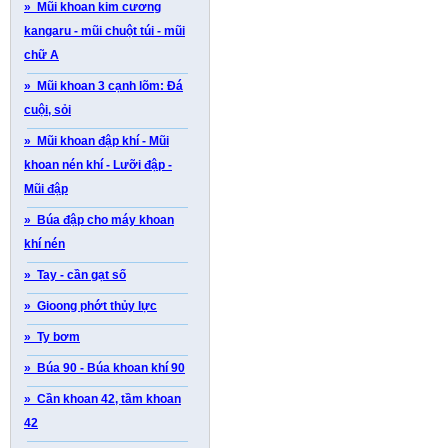
» Mũi khoan kim cương
kangaru - mũi chuột túi - mũi
chữ A
» Mũi khoan 3 cạnh lõm: Đá
cuội, sỏi
» Mũi khoan đập khí - Mũi
khoan nén khí - Lưỡi đập -
Mũi đập
» Búa đập cho máy khoan
khí nén
» Tay - cần gạt số
» Gioong phớt thủy lực
» Ty bơm
» Búa 90 - Búa khoan khí 90
» Cần khoan 42, tầm khoan
42