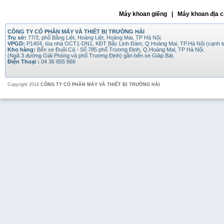
Máy khoan giếng | Máy khoan địa c
CÔNG TY CỔ PHẦN MÁY VÀ THIẾT BỊ TRƯỜNG HẢI
Trụ sở:
77/3, phố Bằng Liệt, Hoàng Liệt, Hoàng Mai, TP Hà Nội.
VPGD:
P1404, tòa nhà OCT1-DN1, KĐT Bắc Linh Đàm, Q.Hoàng Mai, TP.Hà Nội (cạnh 
Kho hàng:
Bến xe Đuôi Cá - Số 785 phố Trương Định, Q.Hoàng Mai, TP Hà Nội.
(Ngã 3 đường Giải Phóng và phố Trương Định) gần bến xe Giáp Bát.
Điện Thoại :
04 36 855 866
Copyright 2016
CÔNG TY CỔ PHẦN MÁY VÀ THIẾT BỊ TRƯỜNG HẢI