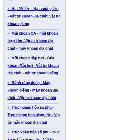
» Hạt 2V lớn - Hạt vuông lớn
- Vật tư khoan địa chất, vật tư
khoan giếng
» Mũi khoan CA - mũi khoan
hợp kim -Vật tư khoan địa
chất - máy khoan địa chất
» Mũi khoan đập hơi - Búa
khoan đập hơi - Vật tư khoan
địa chất - Vật tư khoan giếng
» Bánh răng đồng - Máy
khoan giếng - máy khoan địa
chất - Vật tư khoan địa chất
» Trục ngang hộp số phụ -
Trục ngang hộp giảm tốc - Vật
tư máy khoan địa chất
» Trục xoắn hộp số phụ - trục
xoắn hộp giảm tốc - Vật tư