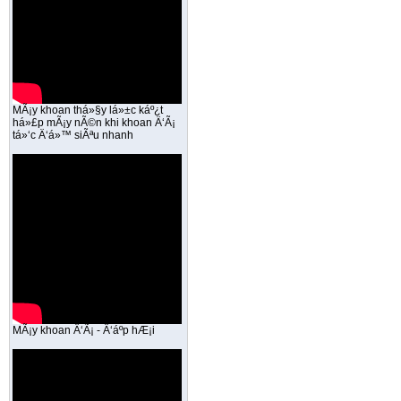
MÃ¡y khoan thá»§y lá»±c káº¿t
há»£p mÃ¡y nÃ©n khi khoan Ä‘Ã¡
tá»‘c Ä‘á»™ siÃªu nhanh
MÃ¡y khoan Ä‘Ã¡ - Ä‘áº­p hÆ¡i