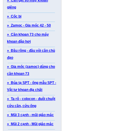
» Cần gạt số máy khoan
giếng
» Cốc bi
» Zamoc - Gia móc 42 - 50
» Cần khoan 73 cho máy
khoan đập hơi
» Đầu rồng - đầu vòi cần chủ
đạo
» Gia mốc (zamoc) dùng cho
cần khoan 73
» Búa tạ SPT - ống mẫu SPT -
Vật tư khoan địa chất
» Ta rô - colocon - đuôi chuột
cứu cần, cứu ống
» Mũi 3 cạnh - mũi giáo mác
» Mũi 2 cạnh - Mũi giáo mác