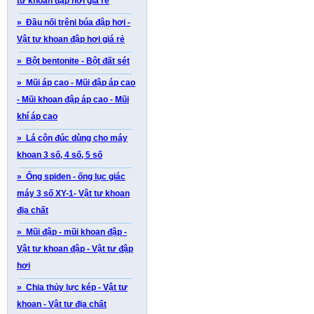
tư khoan đập hơi giá rẻ
» Đầu nối trêni búa đập hơi -
Vật tư khoan đập hơi giá rẻ
» Bột bentonite - Bột đất sét
» Mũi áp cao - Mũi đập áp cao
- Mũi khoan đập áp cao - Mũi
khí áp cao
» Lá côn đúc dùng cho máy
khoan 3 số, 4 số, 5 số
» Ống spiden - ống lục giác
máy 3 số XY-1- Vật tư khoan
địa chất
» Mũi đập - mũi khoan đập -
Vật tư khoan đập - Vật tư đập
hơi
» Chia thủy lực kép - Vật tư
khoan - Vật tư địa chất