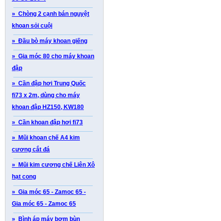
» Chòng 2 cạnh bán nguyệt
khoan sỏi cuội
» Đầu bò máy khoan giếng
» Gia móc 80 cho máy khoan
đập
» Cần đập hơi Trung Quốc
fi73 x 2m, dùng cho máy
khoan đập HZ150, KW180
» Cần khoan đập hơi fi73
» Mũi khoan chế A4 kim
cương cắt đá
» Mũi kim cương chế Liên Xô
hạt cong
» Gia móc 65 - Zamoc 65 -
Gia móc 65 - Zamoc 65
» Bình áp máy bơm bùn