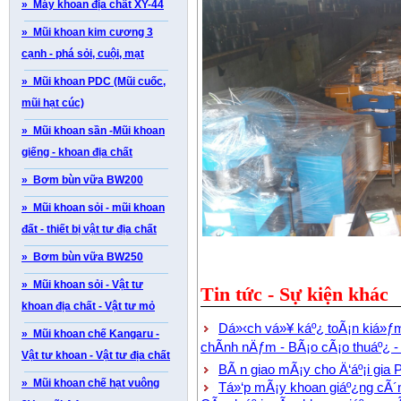
» Máy khoan địa chất XY-44
» Mũi khoan kim cương 3
cạnh - phá sỏi, cuội, mạt
» Mũi khoan PDC (Mũi cuốc,
mũi hạt cúc)
» Mũi khoan sần -Mũi khoan
giếng - khoan địa chất
» Bơm bùn vữa BW200
» Mũi khoan sỏi - mũi khoan
đất - thiết bị vật tư địa chất
» Bơm bùn vữa BW250
» Mũi khoan sỏi - Vật tư
Tin tức - Sự kiện khác
khoan địa chất - Vật tư mỏ
Dá»‹ch vá»¥ káº¿ toÃ¡n kiá»ƒm 
» Mũi khoan chế Kangaru -
chÃ­nh nÄƒm - BÃ¡o cÃ¡o thuáº¿ - K
Vật tư khoan - Vật tư địa chất
BÃ n giao mÃ¡y cho Ä‘áº¡i gi
» Mũi khoan chế hạt vuông
Tá»‘p mÃ¡y khoan giáº¿ng cÃ´ng