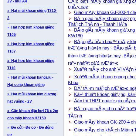
CÃ¡c loáº¡i mÃ¡y khoan giáº¿ng
2V - mũi A4
ngÃ y nay
» Hạt mũi khoan giếng T310-
Giao mÃ¡y khoan GJ-200-4 ch
2
BÃ n giao mÃ¡y khoan giáº¿n
Tháº¡ch ThÃ nh - Thanh HÃ³a
» Hạt hợp kim khoan giếng
BÃ¡o giÃ¡ mÃ¡y khoan giáº¿ng
T105
KW180
BÃ¡o giÃ¡ bÃ¡n bá»™ mÃ¡y khoan
» Hạt hợp kim khoan giếng
trÆ°á»ng hiá»‡n nay - BÃ¡o giÃ¡ 
T107
thá»‹ trÆ°á»ng hiá»‡n nay -BÃ¡o 
» Hạt hợp kim khoan giếng
ráº» nháº¥t cáº£ nÆ°á»›c
T110
Xuáº¥t mÃ¡y cho anh Vi VÄƒn 
Xuáº¥t mÃ¡y khoan ngang cho 
» Hạt mũi khoan kangaru -
Khoa
Hạt cong khoan giếng
DÃ² tÃ¬m máº¡ch nÆ°á»›c ng
Ká»¹ thuáº­t khoan giáº¿ng, ká»¹
» Hạt mũi khoan kim cương
Äá» thi THPT quá»‘c gia nÄƒm
hạt vuông - 2V
BÃ n giao mÃ¡y cho chÃº Tráº§
» Cần khoan đập hơi 76 x 2m
TÄ©nh
cho máy khoan HZ150
Giao mÃ¡y khoan GK-200-4 cho
» Đề cót - Đề cơ - Đề động
Giao mÃ¡y cho khÃ¡ch Miá»n 
cơ