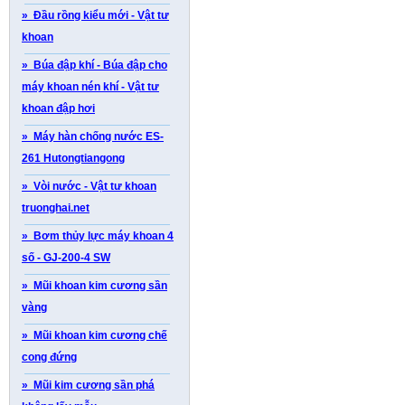
» Đầu rồng kiểu mới - Vật tư
khoan
» Búa đập khí - Búa đập cho
máy khoan nén khí - Vật tư
khoan đập hơi
» Máy hàn chống nước ES-
261 Hutongtiangong
» Vòi nước - Vật tư khoan
truonghai.net
» Bơm thủy lực máy khoan 4
số - GJ-200-4 SW
» Mũi khoan kim cương sần
vàng
» Mũi khoan kim cương chế
cong đứng
» Mũi kim cương sần phá