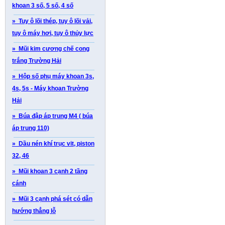
khoan 3 số, 5 số, 4 số
» Tuy ô lõi thép, tuy ô lõi vải,
tuy ô máy hơi, tuy ô thủy lực
» Mũi kim cương chế cong
trắng Trường Hải
» Hộp số phụ máy khoan 3s,
4s, 5s - Máy khoan Trường
Hải
» Búa đập áp trung M4 ( búa
áp trung 110)
» Dầu nén khí trục vit, piston
32, 46
» Mũi khoan 3 cạnh 2 tầng
cánh
» Mũi 3 cạnh phá sét có dẫn
hướng thẳng lỗ