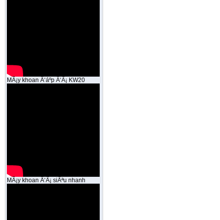
MÃ¡y khoan Ä‘áº­p Ä‘Ã¡ KW20
MÃ¡y khoan Ä‘Ã¡ siÃªu nhanh