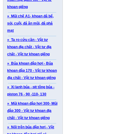
khoan giếng
» Mũi chế A1- khoan đá bể,
sỏi, cuội, đá ăn mũi, đá phá
mạt
» Ta ro cứu cần - Vật tư
khoan địa chất - Vật tư địa
chất - Vật tư khoan giếng
» Búa khoan đập hơi - Búa
khoan đập 170 - Vật tư khoan
địa chất - Vật tư khoan giếng
» Xi lanh búa - pit tông búa -
piston 76 - 90 -110- 130
» Mũi khoan đập hơi 300- Mũi
đập 300 - Vật tư khoan địa
chất - Vật tư khoan giếng
» Nối trên búa đập hơi - Vật