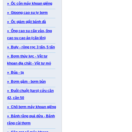
» Ốc côn máy khoan giếng
» Gioong cao su ty bơm
» Ốc giảm giật bánh đà
» Ống cao su cấp vào, ống
cao su cao áp (cấp lên)
» Buly - ròng rọc 3 tấn, 5 tấn
» Bơm thủy lực - Vật tư
khoan địa chất - Vật tư mỏ
» Búa - tạ
» Bơm gầm - bơm bùn
» Đuôi chuột (taro) cứu cần
42, cần 50
» Chõ bơm máy khoan giếng
» Bánh răng quả dứa - Bánh
răng cùi thơm