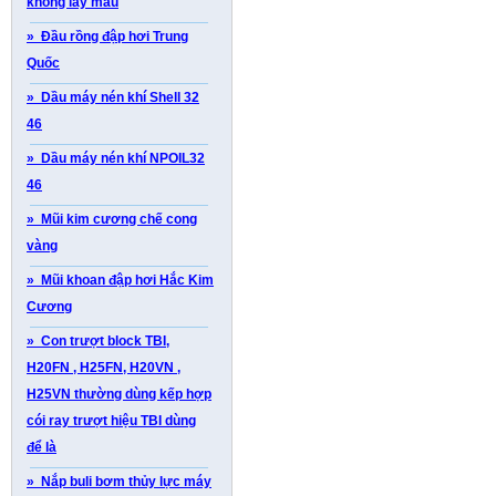
không lấy mẫu
» Đầu rồng đập hơi Trung
Quốc
» Dầu máy nén khí Shell 32
46
» Dầu máy nén khí NPOIL32
46
» Mũi kim cương chế cong
vàng
» Mũi khoan đập hơi Hắc Kim
Cương
» Con trượt block TBI,
H20FN , H25FN, H20VN ,
H25VN thường dùng kếp hợp
cói ray trượt hiệu TBI dùng
để là
» Nắp buli bơm thủy lực máy