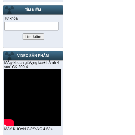
TÌM KIẾM
Từ khóa
VIDEO SẢN PHẨM
MÃ¡y khoan giáº¿ng tá»± hÃ nh 4
sá»‘ GK-200-4
MÃY KHOAN GIáº¾NG 4 Sá»