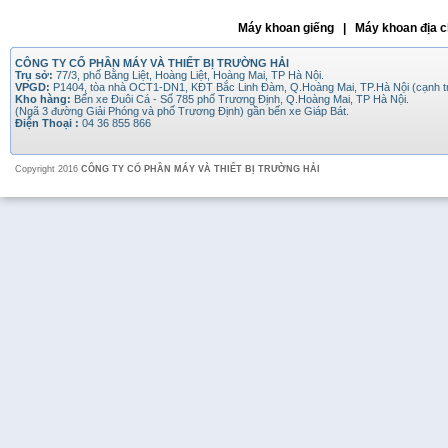
Máy khoan giếng | Máy khoan địa c
CÔNG TY CỔ PHẦN MÁY VÀ THIẾT BỊ TRƯỜNG HẢI
Trụ sở:
77/3, phố Bằng Liệt, Hoàng Liệt, Hoàng Mai, TP Hà Nội.
VPGD:
P1404, tòa nhà OCT1-DN1, KĐT Bắc Linh Đàm, Q.Hoàng Mai, TP.Hà Nội (cạnh 
Kho hàng:
Bến xe Đuôi Cá - Số 785 phố Trương Định, Q.Hoàng Mai, TP Hà Nội.
(Ngã 3 đường Giải Phóng và phố Trương Định) gần bến xe Giáp Bát.
Điện Thoại :
04 36 855 866
Copyright 2016
CÔNG TY CỔ PHẦN MÁY VÀ THIẾT BỊ TRƯỜNG HẢI