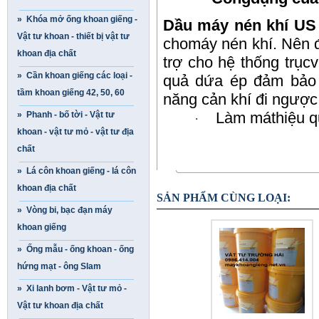
» Khóa mở ống khoan giếng -
Dầu máy nén khí U
Vật tư khoan - thiết bị vật tư
chomáy nén khí. Nên 
khoan địa chất
trợ cho hệ thống trụcv
» Cần khoan giếng các loại -
quả dứa ép đảm bảo 
tầm khoan giếng 42, 50, 60
năng cản khí đi ngược
Làm máthiệu qu
» Phanh - bố tời - Vật tư
·
khoan - vật tư mỏ - vật tư địa
chất
» Lá côn khoan giếng - lá côn
khoan địa chất
SẢN PHẨM CÙNG LOẠI:
» Vòng bi, bạc đạn máy
khoan giếng
» Ống mẫu - ống khoan - ống
hứng mạt - ông Slam
» Xi lanh bơm - Vật tư mỏ -
Vật tư khoan địa chất