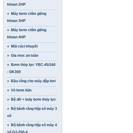
khoan 2HP
» Máy bơm chìm giếng
khoan 3HP
» Máy bơm chìm giếng
khoan 4HP
» Mũi cúct khuyết
» Gia moc an toàn
» Bơm thủy lực YBC-45/160
- GK300
» Đầu rồng cho máy đập hơi
» Vỏ bơm bùn
» Bệ đỡ + buly bơm thủy lực
» Bộ bánh răng hộp số máy 3
số
» Bộ bánh răng hộp số máy 4
số GJ-200-4