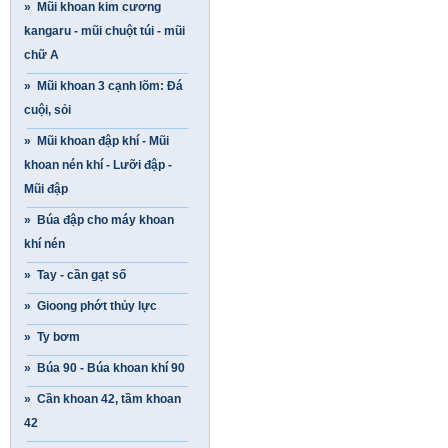
» Mũi khoan kim cương
kangaru - mũi chuột túi - mũi
chữ A
» Mũi khoan 3 cạnh lõm: Đá
cuội, sỏi
» Mũi khoan đập khí - Mũi
khoan nén khí - Lưỡi đập -
Mũi đập
» Búa đập cho máy khoan
khí nén
» Tay - cần gạt số
» Gioong phớt thủy lực
» Ty bơm
» Búa 90 - Búa khoan khí 90
» Cần khoan 42, tầm khoan
42