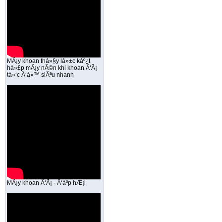
MÃ¡y khoan thá»§y lá»±c káº¿t
há»£p mÃ¡y nÃ©n khi khoan Ä‘Ã¡
tá»‘c Ä‘á»™ siÃªu nhanh
MÃ¡y khoan Ä‘Ã¡ - Ä‘áº­p hÆ¡i