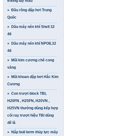
không lấy mẫu
» Đầu rồng đập hơi Trung
Quốc
» Dầu máy nén khí Shell 32
46
» Dầu máy nén khí NPOIL32
46
» Mũi kim cương chế cong
vàng
» Mũi khoan đập hơi Hắc Kim
Cương
» Con trượt block TBI,
H20FN , H25FN, H20VN ,
H25VN thường dùng kếp hợp
cói ray trượt hiệu TBI dùng
để là
» Nắp buli bơm thủy lực máy