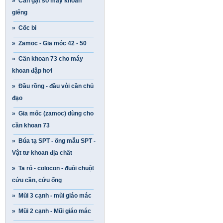
» Cần gạt số máy khoan
giếng
» Cốc bi
» Zamoc - Gia móc 42 - 50
» Cần khoan 73 cho máy
khoan đập hơi
» Đầu rồng - đầu vòi cần chủ
đạo
» Gia mốc (zamoc) dùng cho
cần khoan 73
» Búa tạ SPT - ống mẫu SPT -
Vật tư khoan địa chất
» Ta rô - colocon - đuôi chuột
cứu cần, cứu ống
» Mũi 3 cạnh - mũi giáo mác
» Mũi 2 cạnh - Mũi giáo mác