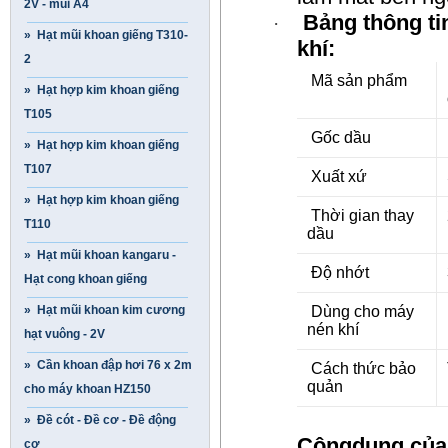
2V - mũi A4
Bảng thông ti
·
» Hạt mũi khoan giếng T310-
khí:
2
Mã sản phẩm
» Hạt hợp kim khoan giếng
T105
Gốc dầu
» Hạt hợp kim khoan giếng
T107
Xuất xứ
» Hạt hợp kim khoan giếng
Thời gian thay
T110
dầu
» Hạt mũi khoan kangaru -
Độ nhớt
Hạt cong khoan giếng
» Hạt mũi khoan kim cương
Dùng cho máy
nén khí
hạt vuông - 2V
» Cần khoan đập hơi 76 x 2m
Cách thức bảo
quản
cho máy khoan HZ150
» Đề cót - Đề cơ - Đề động
Côngdụng của
cơ