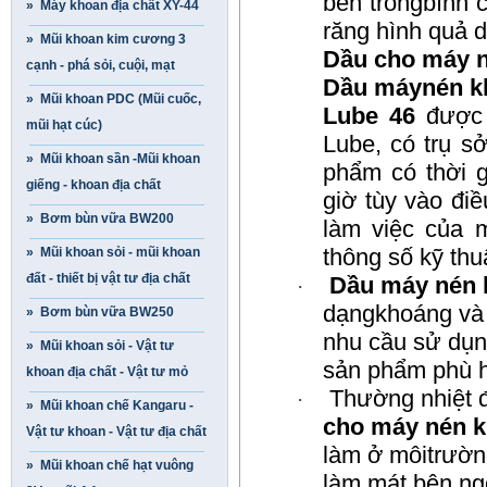
bên trongbình 
» Máy khoan địa chất XY-44
răng hình quả d
» Mũi khoan kim cương 3
Dầu cho máy n
cạnh - phá sỏi, cuội, mạt
Dầu máynén k
» Mũi khoan PDC (Mũi cuốc,
Lube 46
được 
mũi hạt cúc)
Lube, có trụ s
» Mũi khoan sần -Mũi khoan
phẩm có thời g
giếng - khoan địa chất
giờ tùy vào đi
» Bơm bùn vữa BW200
làm việc của
thông số kỹ th
» Mũi khoan sỏi - mũi khoan
đất - thiết bị vật tư địa chất
Dầu máy nén 
·
dạngkhoáng và 
» Bơm bùn vữa BW250
nhu cầu sử dụ
» Mũi khoan sỏi - Vật tư
sản phẩm phù h
khoan địa chất - Vật tư mỏ
Thường nhiệt 
·
» Mũi khoan chế Kangaru -
cho máy nén 
Vật tư khoan - Vật tư địa chất
làm ở môitrường
» Mũi khoan chế hạt vuông
làm mát bên ng