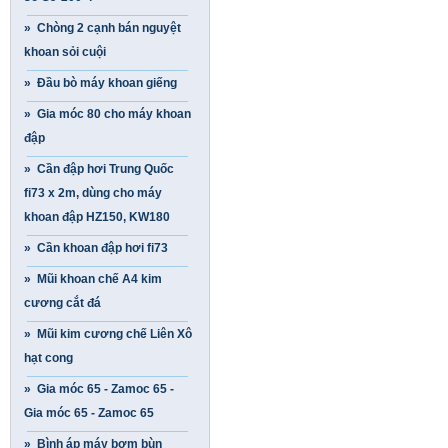
» Chòng 2 cạnh bán nguyệt
khoan sỏi cuội
» Đầu bò máy khoan giếng
» Gia móc 80 cho máy khoan
đập
» Cần đập hơi Trung Quốc
fi73 x 2m, dùng cho máy
khoan đập HZ150, KW180
» Cần khoan đập hơi fi73
» Mũi khoan chế A4 kim
cương cắt đá
» Mũi kim cương chế Liên Xô
hạt cong
» Gia móc 65 - Zamoc 65 -
Gia móc 65 - Zamoc 65
» Bình áp máy bơm bùn