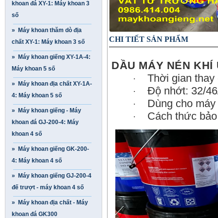
khoan đá XY-1: Máy khoan 3
số
» Máy khoan thăm dò địa
CHI TIẾT SẢN PHẨM
chất XY-1: Máy khoan 3 số
» Máy khoan giếng XY-1A-4:
DẦU MÁY NÉN KHÍ
Máy khoan 5 số
Thời gian thay
·
» Máy khoan địa chất XY-1A-
Độ nhớt: 32/46
·
4: Máy khoan 5 số
Dùng cho máy n
·
» Máy khoan giếng - Máy
Cách thức bảo 
·
khoan đá GJ-200-4: Máy
khoan 4 số
» Máy khoan giếng GK-200-
4: Máy khoan 4 số
» Máy khoan giếng GJ-200-4
đế trượt - máy khoan 4 số
» Máy khoan địa chất - Máy
khoan đá GK300