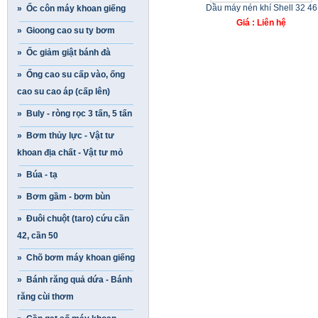
Dầu máy nén khí Shell 32 46
» Ốc côn máy khoan giếng
Giá : Liên hệ
» Gioong cao su ty bơm
» Ốc giảm giật bánh đà
» Ống cao su cấp vào, ống
cao su cao áp (cấp lên)
» Buly - ròng rọc 3 tấn, 5 tấn
» Bơm thủy lực - Vật tư
khoan địa chất - Vật tư mỏ
» Búa - tạ
» Bơm gầm - bơm bùn
» Đuôi chuột (taro) cứu cần
42, cần 50
» Chõ bơm máy khoan giếng
» Bánh răng quả dứa - Bánh
răng cùi thơm