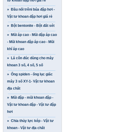
tư khoan đập hơi giá rẻ
» Đầu nối trêni búa đập hơi -
Vật tư khoan đập hơi giá rẻ
» Bột bentonite - Bột đất sét
» Mũi áp cao - Mũi đập áp cao
- Mũi khoan đập áp cao - Mũi
khí áp cao
» Lá côn đúc dùng cho máy
khoan 3 số, 4 số, 5 số
» Ống spiden - ống lục giác
máy 3 số XY-1- Vật tư khoan
địa chất
» Mũi đập - mũi khoan đập -
Vật tư khoan đập - Vật tư đập
hơi
» Chia thủy lực kép - Vật tư
khoan - Vật tư địa chất