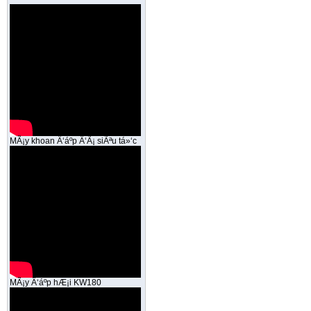
MÃ¡y khoan Ä‘áº­p Ä‘Ã¡ siÃªu tá»‘c
MÃ¡y Ä‘áº­p hÆ¡i KW180