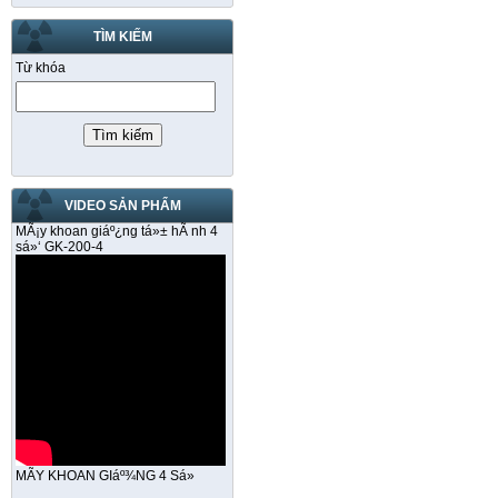
TÌM KIẾM
Từ khóa
VIDEO SẢN PHẨM
MÃ¡y khoan giáº¿ng tá»± hÃ nh 4
sá»‘ GK-200-4
MÃY KHOAN GIáº¾NG 4 Sá»