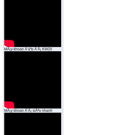
MÃ¡y khoan Ä‘áº­p Ä‘Ã¡ KW20
MÃ¡y khoan Ä‘Ã¡ siÃªu nhanh