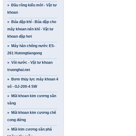
» Đầu rồng kiểu mới - Vật tư
khoan
» Búa đập khí - Búa đập cho
máy khoan nén khí - Vật tư
khoan đập hơi
» Máy hàn chống nước ES-
261 Hutongtiangong
» Vòi nước - Vật tư khoan
truonghai.net
» Bơm thủy lực máy khoan 4
số - GJ-200-4 SW
» Mũi khoan kim cương sần
vàng
» Mũi khoan kim cương chế
cong đứng
» Mũi kim cương sần phá