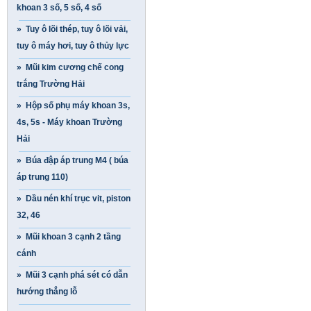
khoan 3 số, 5 số, 4 số
» Tuy ô lõi thép, tuy ô lõi vải,
tuy ô máy hơi, tuy ô thủy lực
» Mũi kim cương chế cong
trắng Trường Hải
» Hộp số phụ máy khoan 3s,
4s, 5s - Máy khoan Trường
Hải
» Búa đập áp trung M4 ( búa
áp trung 110)
» Dầu nén khí trục vit, piston
32, 46
» Mũi khoan 3 cạnh 2 tầng
cánh
» Mũi 3 cạnh phá sét có dẫn
hướng thẳng lỗ