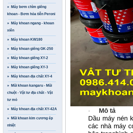
» Máy bơm chìm giếng
khoan - B­ơm hỏa tiễn Peroni
» Máy khoan ngang - khoan
xiên
» Máy khoan KW180
» Máy khoan giếng GK-250
» Máy khoan giếng XY-2
» Máy khoan giếng XY-3
» Máy khoan địa chất XY-4
» Mũi khoan kangaru - Mũi
chuột - Vật tư địa chất - Vật
tư mỏ
» Máy khoan địa chất XY-42A
Mô tả
·
Dầu máy nén 
» Mũi khoan kim cương ép
các nhà máy có
nhiệt