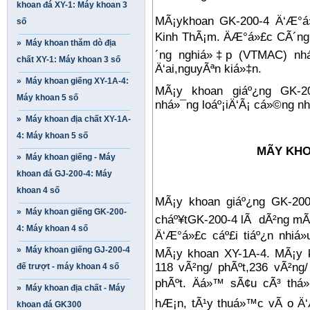
khoan đá XY-1: Máy khoan 3
MÃ¡ykhoan GK-200-4 Ä‘Æ°á
số
Kinh ThÃ¡m. ÄÆ°á»£c CÃ´ng t
» Máy khoan thăm dò địa
´ng nghiá»‡p (VTMAC) nháº
chất XY-1: Máy khoan 3 số
Ä‘ai,nguyÃªn kiá»‡n.
» Máy khoan giếng XY-1A-4:
MÃ¡y khoan giáº¿ng GK-2
Máy khoan 5 số
nhá»¯ng loáº¡iÄ‘Ã¡ cá»©ng nh
» Máy khoan địa chất XY-1A-
4: Máy khoan 5 số
MÃY KHO
» Máy khoan giếng - Máy
khoan đá GJ-200-4: Máy
khoan 4 số
MÃ¡y khoan giáº¿ng GK-200
» Máy khoan giếng GK-200-
cháº¥tGK-200-4 lÃ dÃ²ng mÃ
4: Máy khoan 4 số
Ä‘Æ°á»£c cáº£i tiáº¿n nhiá
» Máy khoan giếng GJ-200-4
MÃ¡y khoan XY-1A-4. MÃ¡y 
118 vÃ²ng/ phÃºt,236 vÃ²ng
đế trượt - máy khoan 4 số
phÃºt. Äá»™ sÃ¢u cÃ³ thá»
» Máy khoan địa chất - Máy
hÆ¡n, tÃ¹y thuá»™c vÃ o Ä‘Æ
khoan đá GK300