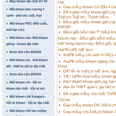
» Máy khoan địa chất XY-44
nay
Giao mÃ¡y khoan GJ-200-4 ch
» Mũi khoan kim cương 3
BÃ n giao mÃ¡y khoan giáº¿n
cạnh - phá sỏi, cuội, mạt
Tháº¡ch ThÃ nh - Thanh HÃ³a
BÃ¡o giÃ¡ mÃ¡y khoan giáº¿ng
» Mũi khoan PDC (Mũi cuốc,
KW180
mũi hạt cúc)
BÃ¡o giÃ¡ bÃ¡n bá»™ mÃ¡y khoan
» Mũi khoan sần -Mũi khoan
hiá»‡n nay - BÃ¡o giÃ¡ bÃ¡n mÃ¡y 
trÆ°á»ng hiá»‡n nay -BÃ¡o giÃ¡ d
giếng - khoan địa chất
nháº¥t cáº£ nÆ°á»›c
» Bơm bùn vữa BW200
Xuáº¥t mÃ¡y cho anh Vi VÄƒn 
» Mũi khoan sỏi - mũi khoan
Xuáº¥t mÃ¡y khoan ngang cho 
Khoa
đất - thiết bị vật tư địa chất
DÃ² tÃ¬m máº¡ch nÆ°á»›c ng
» Bơm bùn vữa BW250
TÆ° váº¥n mua mÃ¡y khoan giáº
Ká»¹ thuáº­t khoan giáº¿ng, ká»¹
» Mũi khoan sỏi - Vật tư
Äá» thi THPT quá»‘c gia nÄƒm
khoan địa chất - Vật tư mỏ
BÃ n giao mÃ¡y cho chÃº Tráº§
» Mũi khoan chế Kangaru -
TÄ©nh
Vật tư khoan - Vật tư địa chất
Giao mÃ¡y khoan GK-200-4 cho
» Mũi khoan chế hạt vuông
Giao mÃ¡y cho khÃ¡ch Miá»n 