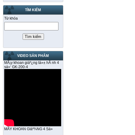
TÌM KIẾM
Từ khóa
VIDEO SẢN PHẨM
MÃ¡y khoan giáº¿ng tá»± hÃ nh 4
sá»‘ GK-200-4
MÃY KHOAN GIáº¾NG 4 Sá»