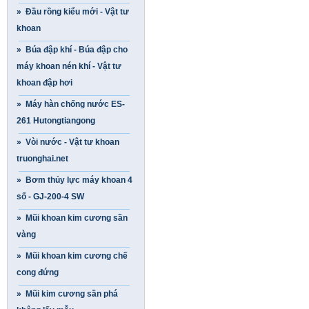
» Đầu rồng kiểu mới - Vật tư
khoan
» Búa đập khí - Búa đập cho
máy khoan nén khí - Vật tư
khoan đập hơi
» Máy hàn chống nước ES-
261 Hutongtiangong
» Vòi nước - Vật tư khoan
truonghai.net
» Bơm thủy lực máy khoan 4
số - GJ-200-4 SW
» Mũi khoan kim cương sần
vàng
» Mũi khoan kim cương chế
cong đứng
» Mũi kim cương sần phá