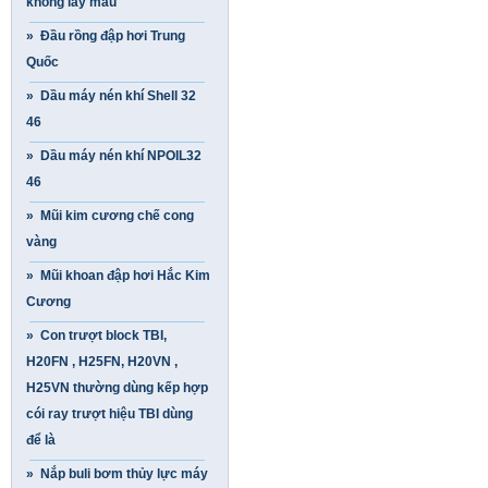
không lấy mẫu
» Đầu rồng đập hơi Trung
Quốc
» Dầu máy nén khí Shell 32
46
» Dầu máy nén khí NPOIL32
46
» Mũi kim cương chế cong
vàng
» Mũi khoan đập hơi Hắc Kim
Cương
» Con trượt block TBI,
H20FN , H25FN, H20VN ,
H25VN thường dùng kếp hợp
cói ray trượt hiệu TBI dùng
để là
» Nắp buli bơm thủy lực máy