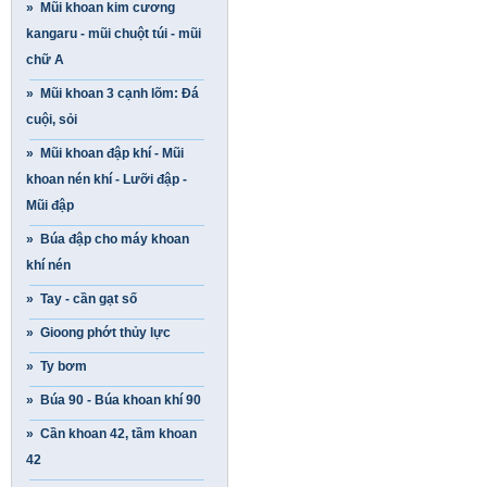
» Mũi khoan kim cương
kangaru - mũi chuột túi - mũi
chữ A
» Mũi khoan 3 cạnh lõm: Đá
cuội, sỏi
» Mũi khoan đập khí - Mũi
khoan nén khí - Lưỡi đập -
Mũi đập
» Búa đập cho máy khoan
khí nén
» Tay - cần gạt số
» Gioong phớt thủy lực
» Ty bơm
» Búa 90 - Búa khoan khí 90
» Cần khoan 42, tầm khoan
42