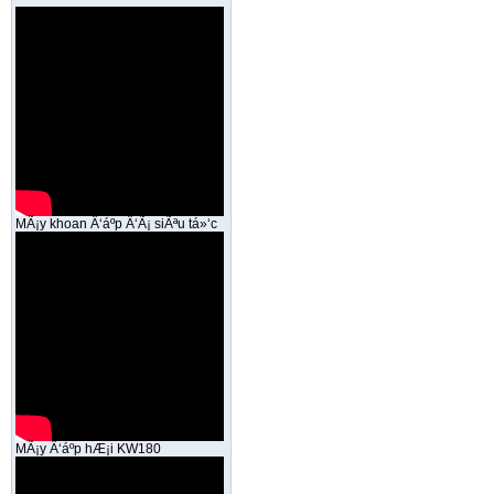
MÃ¡y khoan Ä‘áº­p Ä‘Ã¡ siÃªu tá»‘c
MÃ¡y Ä‘áº­p hÆ¡i KW180