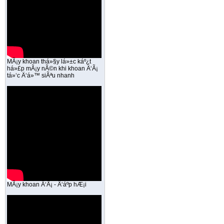
MÃ¡y khoan thá»§y lá»±c káº¿t
há»£p mÃ¡y nÃ©n khi khoan Ä‘Ã¡
tá»‘c Ä‘á»™ siÃªu nhanh
MÃ¡y khoan Ä‘Ã¡ - Ä‘áº­p hÆ¡i