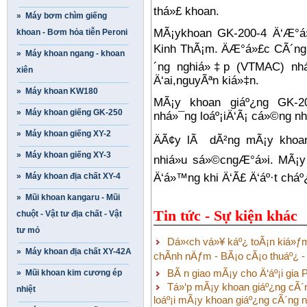
thá»£ khoan.
» Máy bơm chìm giếng
MÃ¡ykhoan GK-200-4 Ä‘Æ°á
khoan - B­ơm hỏa tiễn Peroni
Kinh ThÃ¡m. ÄÆ°á»£c CÃ´ng t
» Máy khoan ngang - khoan
´ng nghiá»‡p (VTMAC) nháº
xiên
Ä‘ai,nguyÃªn kiá»‡n.
» Máy khoan KW180
MÃ¡y khoan giáº¿ng GK-2
» Máy khoan giếng GK-250
nhá»¯ng loáº¡iÄ‘Ã¡ cá»©ng nh
» Máy khoan giếng XY-2
ÄÃ¢y lÃ dÃ²ng mÃ¡y khoan
» Máy khoan giếng XY-3
nhiá»u sá»©cngÆ°á»i. MÃ¡
» Máy khoan địa chất XY-4
Ä‘á»™ng khi Ä‘Ã£ Ä‘áº·t chá
» Mũi khoan kangaru - Mũi
Tin tức - Sự kiện khác
chuột - Vật tư địa chất - Vật
tư mỏ
Dá»‹ch vá»¥ káº¿ toÃ¡n kiá»ƒm 
» Máy khoan địa chất XY-42A
chÃ­nh nÄƒm - BÃ¡o cÃ¡o thuáº¿ - K
BÃ n giao mÃ¡y cho Ä‘áº¡i gi
» Mũi khoan kim cương ép
Tá»‘p mÃ¡y khoan giáº¿ng cÃ´n
nhiệt
loáº¡i mÃ¡y khoan giáº¿ng cÃ´ng