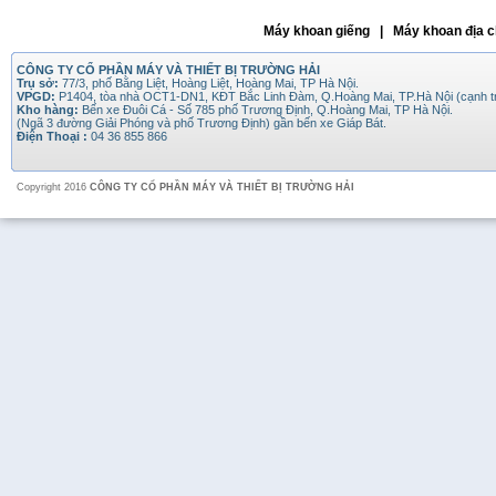
Máy khoan giếng | Máy khoan địa c
CÔNG TY CỔ PHẦN MÁY VÀ THIẾT BỊ TRƯỜNG HẢI
Trụ sở:
77/3, phố Bằng Liệt, Hoàng Liệt, Hoàng Mai, TP Hà Nội.
VPGD:
P1404, tòa nhà OCT1-DN1, KĐT Bắc Linh Đàm, Q.Hoàng Mai, TP.Hà Nội (cạnh 
Kho hàng:
Bến xe Đuôi Cá - Số 785 phố Trương Định, Q.Hoàng Mai, TP Hà Nội.
(Ngã 3 đường Giải Phóng và phố Trương Định) gần bến xe Giáp Bát.
Điện Thoại :
04 36 855 866
Copyright 2016
CÔNG TY CỔ PHẦN MÁY VÀ THIẾT BỊ TRƯỜNG HẢI