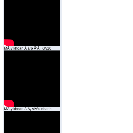
MÃ¡y khoan Ä‘áº­p Ä‘Ã¡ KW20
MÃ¡y khoan Ä‘Ã¡ siÃªu nhanh