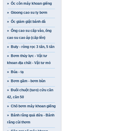
» Ốc côn máy khoan giếng
» Gioong cao su ty bơm
» Ốc giảm giật bánh đà
» Ống cao su cấp vào, ống
cao su cao áp (cấp lên)
» Buly - ròng rọc 3 tấn, 5 tấn
» Bơm thủy lực - Vật tư
khoan địa chất - Vật tư mỏ
» Búa - tạ
» Bơm gầm - bơm bùn
» Đuôi chuột (taro) cứu cần
42, cần 50
» Chõ bơm máy khoan giếng
» Bánh răng quả dứa - Bánh
răng cùi thơm