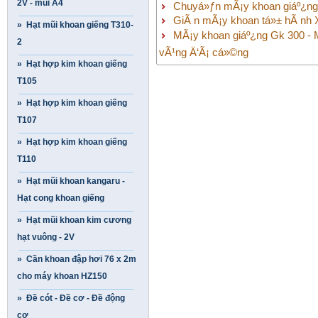
2V - mũi A4
Chuyá»ƒn mÃ¡y khoan giáº¿ng 
GiÃ n mÃ¡y khoan tá»± hÃ nh 
» Hạt mũi khoan giếng T310-
MÃ¡y khoan giáº¿ng Gk 300 - M
2
vÃ¹ng Ä‘Ã¡ cá»©ng
» Hạt hợp kim khoan giếng
T105
» Hạt hợp kim khoan giếng
T107
» Hạt hợp kim khoan giếng
T110
» Hạt mũi khoan kangaru -
Hạt cong khoan giếng
» Hạt mũi khoan kim cương
hạt vuông - 2V
» Cần khoan đập hơi 76 x 2m
cho máy khoan HZ150
» Đề cót - Đề cơ - Đề động
cơ