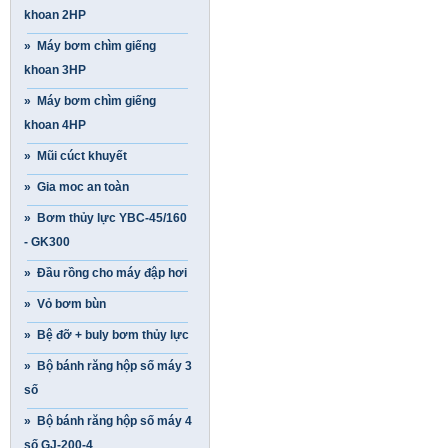
khoan 2HP
» Máy bơm chìm giếng
khoan 3HP
» Máy bơm chìm giếng
khoan 4HP
» Mũi cúct khuyết
» Gia moc an toàn
» Bơm thủy lực YBC-45/160
- GK300
» Đầu rồng cho máy đập hơi
» Vỏ bơm bùn
» Bệ đỡ + buly bơm thủy lực
» Bộ bánh răng hộp số máy 3
số
» Bộ bánh răng hộp số máy 4
số GJ-200-4