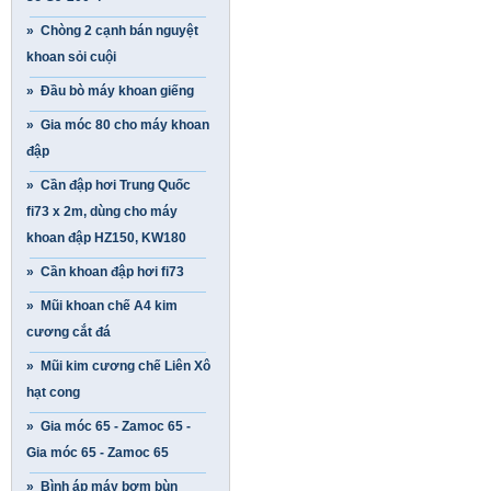
» Chòng 2 cạnh bán nguyệt
khoan sỏi cuội
» Đầu bò máy khoan giếng
» Gia móc 80 cho máy khoan
đập
» Cần đập hơi Trung Quốc
fi73 x 2m, dùng cho máy
khoan đập HZ150, KW180
» Cần khoan đập hơi fi73
» Mũi khoan chế A4 kim
cương cắt đá
» Mũi kim cương chế Liên Xô
hạt cong
» Gia móc 65 - Zamoc 65 -
Gia móc 65 - Zamoc 65
» Bình áp máy bơm bùn