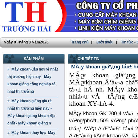
Ngày 9 Tháng 8 Năm2026
Trang chủ
|
Giới thiệu
|
Tin tức -
SẢN PHẨM
CHI TIẾT TIN
MÃ¡y khoan giáº¿ng tá»± h
» Máy khoan đập hơi rẻ nhất
MÃ¡y khoan giáº¿ng
thị trường hiện nay - Máy
MÃ¡ykhoan Ä‘á»‹a cháº
khoan giếng công nghiệp rẻ
tá»± hÃ nh. MÃ¡y khoa
nhất thị trường
nhiá»u vÃ tÄƒng cÆ
» Máy khoan giếng giá rẻ
khoan XY-1A-4.
nhất thị trương hiện nay -
MÃ¡y khoan GK-200-4 vá»›i 
Máy khoan giếng khoan địa
vÃ²ng/phÃºt, 505 vÃ²ng/ ph
chất - Máy khoan giếng h
thá»ƒ Ä‘áº¡t Ä‘Æ°á»£c tá»›i
» Máy khoan thủy lực- Máy
Ä‘Æ°á»ng kÃ­nh khoan vÃ ká»