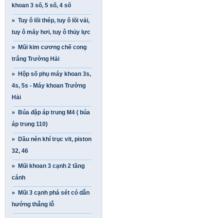
khoan 3 số, 5 số, 4 số
» Tuy ô lõi thép, tuy ô lõi vải,
tuy ô máy hơi, tuy ô thủy lực
» Mũi kim cương chế cong
trắng Trường Hải
» Hộp số phụ máy khoan 3s,
4s, 5s - Máy khoan Trường
Hải
» Búa đập áp trung M4 ( búa
áp trung 110)
» Dầu nén khí trục vit, piston
32, 46
» Mũi khoan 3 cạnh 2 tầng
cánh
» Mũi 3 cạnh phá sét có dẫn
hướng thẳng lỗ