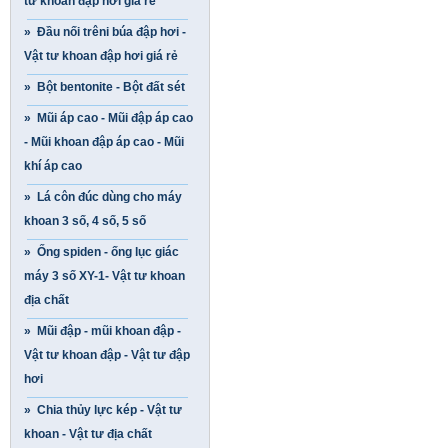
tư khoan đập hơi giá rẻ
» Đầu nối trêni búa đập hơi -
Vật tư khoan đập hơi giá rẻ
» Bột bentonite - Bột đất sét
» Mũi áp cao - Mũi đập áp cao
- Mũi khoan đập áp cao - Mũi
khí áp cao
» Lá côn đúc dùng cho máy
khoan 3 số, 4 số, 5 số
» Ống spiden - ống lục giác
máy 3 số XY-1- Vật tư khoan
địa chất
» Mũi đập - mũi khoan đập -
Vật tư khoan đập - Vật tư đập
hơi
» Chia thủy lực kép - Vật tư
khoan - Vật tư địa chất