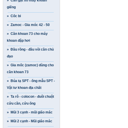
» Cần gạt số máy khoan
giếng
» Cốc bi
» Zamoc - Gia móc 42 - 50
» Cần khoan 73 cho máy
khoan đập hơi
» Đầu rồng - đầu vòi cần chủ
đạo
» Gia mốc (zamoc) dùng cho
cần khoan 73
» Búa tạ SPT - ống mẫu SPT -
Vật tư khoan địa chất
» Ta rô - colocon - đuôi chuột
cứu cần, cứu ống
» Mũi 3 cạnh - mũi giáo mác
» Mũi 2 cạnh - Mũi giáo mác