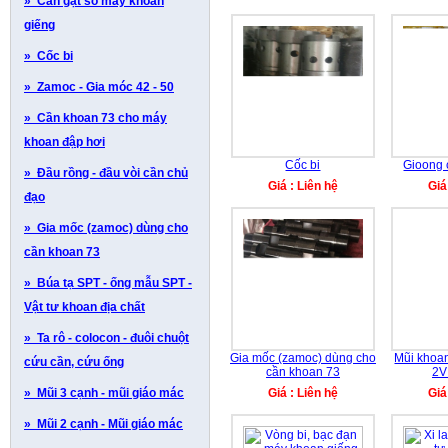
» Cần gạt số máy khoan
giếng
» Cốc bi
» Zamoc - Gia móc 42 - 50
» Cần khoan 73 cho máy
khoan đập hơi
Cốc bi
Gioong 
» Đầu rồng - đầu vòi cần chủ
Giá : Liên hệ
Giá
đạo
» Gia mốc (zamoc) dùng cho
cần khoan 73
» Búa tạ SPT - ống mẫu SPT -
Vật tư khoan địa chất
» Ta rô - colocon - đuôi chuột
Gia mốc (zamoc) dùng cho
Mũi khoa
cứu cần, cứu ống
cần khoan 73
2V
» Mũi 3 cạnh - mũi giáo mác
Giá : Liên hệ
Giá
» Mũi 2 cạnh - Mũi giáo mác