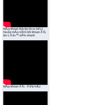
MÃ¡y khoan thá»§y lá»±c káº¿t
há»£p mÃ¡y nÃ©n khi khoan Ä‘Ã¡
tá»‘c Ä‘á»™ siÃªu nhanh
MÃ¡y khoan Ä‘Ã¡ - Ä‘áº­p hÆ¡i