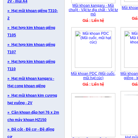
2V - mũi A4
Mũi khoan kangaru - Mũi
Mũi khoa
chuột - Vật tư địa chất - Vật tư
» Hạt mũi khoan giếng T310-
mỏ
2
Giá
Giá : Liên hệ
» Hạt hợp kim khoan giếng
T105
» Hạt hợp kim khoan giếng
T107
» Hạt hợp kim khoan giếng
T110
Mũi khoan PDC (Mũi cuốc,
Mũi khoan
mũi hạt cúc)
giếng - 
» Hạt mũi khoan kangaru -
Giá : Liên hệ
Giá
Hạt cong khoan giếng
» Hạt mũi khoan kim cương
hạt vuông - 2V
» Cần khoan đập hơi 76 x 2m
cho máy khoan HZ150
» Đề cót - Đề cơ - Đề động
cơ
Hạt mũ