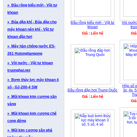
» Đầu rồng kiểu mới - Vật tư
khoan
» Búa đập khí - Búa đập cho
Đầu rồng kiểu mới - Vật tư
Vòi nước
khoan
tru
máy khoan nén khí - Vật tư
Giá : Liên hệ
Giá
khoan đập hơi
» Máy hàn chống nước ES-
261 Hutongtiangong
» Vòi nước - Vật tư khoan
truonghai.net
» Bơm thủy lực máy khoan 4
Hộp số 
số - GJ-200-4 SW
Đầu rồng đập hơi Trung Quốc
3s, 4s, 
Tr
» Mũi khoan kim cương sần
Giá : Liên hệ
Giá
vàng
» Mũi khoan kim cương chế
cong đứng
» Mũi kim cương sần phá