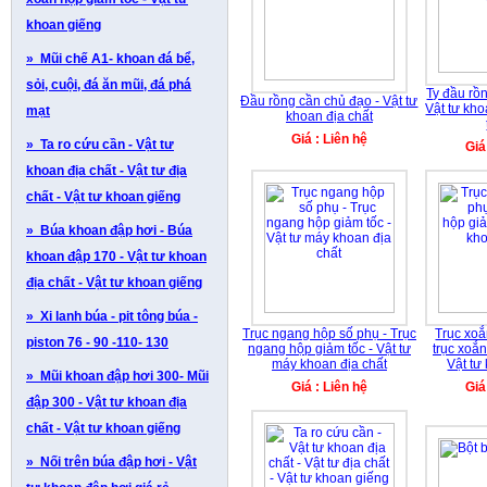
khoan giếng
» Mũi chế A1- khoan đá bể,
sỏi, cuội, đá ăn mũi, đá phá
Ty đầu rồ
Đầu rồng cần chủ đạo - Vật tư
Vật tư kho
mạt
khoan địa chất
Giá : Liên hệ
» Ta ro cứu cần - Vật tư
Giá
khoan địa chất - Vật tư địa
chất - Vật tư khoan giếng
» Búa khoan đập hơi - Búa
khoan đập 170 - Vật tư khoan
địa chất - Vật tư khoan giếng
» Xi lanh búa - pit tông búa -
Trục ngang hộp số phụ - Trục
Trục xoắ
piston 76 - 90 -110- 130
ngang hộp giảm tốc - Vật tư
trục xoắn
máy khoan địa chất
Vật tư
» Mũi khoan đập hơi 300- Mũi
Giá : Liên hệ
Giá
đập 300 - Vật tư khoan địa
chất - Vật tư khoan giếng
» Nối trên búa đập hơi - Vật