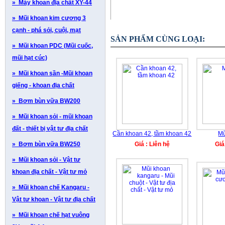
» Máy khoan địa chất XY-44
» Mũi khoan kim cương 3
cạnh - phá sỏi, cuội, mạt
SẢN PHẨM CÙNG LOẠI:
» Mũi khoan PDC (Mũi cuốc,
mũi hạt cúc)
» Mũi khoan sần -Mũi khoan
giếng - khoan địa chất
» Bơm bùn vữa BW200
» Mũi khoan sỏi - mũi khoan
đất - thiết bị vật tư địa chất
Cần khoan 42, tầm khoan 42
Mũ
» Bơm bùn vữa BW250
Giá : Liên hệ
Giá
» Mũi khoan sỏi - Vật tư
khoan địa chất - Vật tư mỏ
» Mũi khoan chế Kangaru -
Vật tư khoan - Vật tư địa chất
» Mũi khoan chế hạt vuông