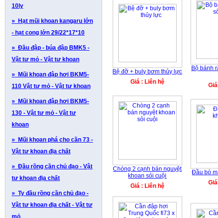
10ly
» Hạt mũi khoan kangaru lớn
- hạt cong lớn 29/22*17*10
» Đầu đập - búa đập BMK5 -
Vật tư mỏ - Vật tư khoan
Bộ bánh r
Bệ đỡ + buly bơm thủy lực
» Mũi khoan đập hơi BKM5-
Giá : Liên hệ
Giá
110 Vật tư mỏ - Vật tư khoan
» Mũi khoan đập hơi BKM5-
130 - Vật tư mỏ - Vật tư
khoan
» Mũi khoan phá cho cần 73 -
Vật tư khoan địa chất
» Đầu rồng cần chủ đạo - Vật
Chòng 2 cạnh bán nguyệt
Đầu bò m
khoan sỏi cuội
tư khoan địa chất
Giá
Giá : Liên hệ
» Ty đầu rồng cần chủ đạo -
Vật tư khoan địa chất - Vật tư
mỏ