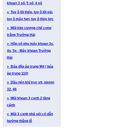
khoan 3 số, 5 số, 4 số
» Tuy ô lõi thép, tuy ô lõi vải,
tuy ô máy hơi, tuy ô thủy lực
» Mũi kim cương chế cong
trắng Trường Hải
» Hộp số phụ máy khoan 3s,
4s, 5s - Máy khoan Trường
Hải
» Búa đập áp trung M4 ( búa
áp trung 110)
» Dầu nén khí trục vit, piston
32, 46
» Mũi khoan 3 cạnh 2 tầng
cánh
» Mũi 3 cạnh phá sét có dẫn
hướng thẳng lỗ