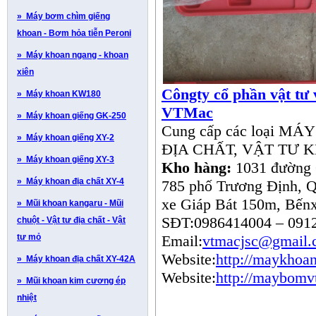
» Máy bơm chìm giếng
khoan - B­ơm hỏa tiễn Peroni
» Máy khoan ngang - khoan
xiên
Côngty cổ phần vật tư 
» Máy khoan KW180
VTMac
» Máy khoan giếng GK-250
Cung cấp các loại 
» Máy khoan giếng XY-2
ĐỊA CHẤT, VẬT TƯ 
» Máy khoan giếng XY-3
Kho hàng:
1031 đường 
» Máy khoan địa chất XY-4
785 phố Trương Định, 
xe Giáp Bát 150m, Bế
» Mũi khoan kangaru - Mũi
SĐT:0986414004 – 0912
chuột - Vật tư địa chất - Vật
tư mỏ
Email:
vtmacjsc@gmail.
Website:
http://maykhoan
» Máy khoan địa chất XY-42A
Website:
http://maybomv
» Mũi khoan kim cương ép
nhiệt