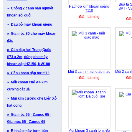
Búa tạ 
Hạt hợp kim khoan giếng
» Chòng 2 cạnh bán nguyệt
SPT - Vậ
T110
khoan sỏi cuội
Giá : Liên hệ
Giá
» Đầu bò máy khoan giếng
» Gia móc 80 cho máy khoan
đập
» Cần đập hơi Trung Quốc
fi73 x 2m, dùng cho máy
khoan đập HZ150, KW180
Mũi 3 cạnh - mũi giáo mác
Mũi 2 cạn
» Cần khoan đập hơi fi73
Giá : Liên hệ
Giá
» Mũi khoan chế A4 kim
cương cắt đá
» Mũi kim cương chế Liên Xô
hạt cong
» Gia móc 65 - Zamoc 65 -
Gia móc 65 - Zamoc 65
Mũi khoan 3 cạnh lõm: Đá
» Bình áp máy bơm bùn