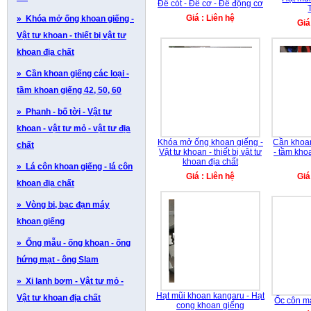
Đề cót - Đề cơ - Đề động cơ
Giá : Liên hệ
» Khóa mở ống khoan giếng -
Giá
Vật tư khoan - thiết bị vật tư
khoan địa chất
» Cần khoan giếng các loại -
tầm khoan giếng 42, 50, 60
» Phanh - bố tời - Vật tư
khoan - vật tư mỏ - vật tư địa
Khóa mở ống khoan giếng -
Cần khoan
chất
Vật tư khoan - thiết bị vật tư
- tầm kho
khoan địa chất
» Lá côn khoan giếng - lá côn
Giá : Liên hệ
Giá
khoan địa chất
» Vòng bi, bạc đạn máy
khoan giếng
» Ống mẫu - ống khoan - ống
hứng mạt - ông Slam
» Xi lanh bơm - Vật tư mỏ -
Hạt mũi khoan kangaru - Hạt
Vật tư khoan địa chất
Ốc côn m
cong khoan giếng