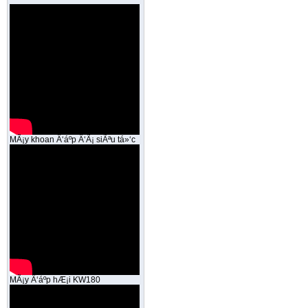
MÃ¡y khoan Ä‘áº­p Ä‘Ã¡ siÃªu tá»‘c
MÃ¡y Ä‘áº­p hÆ¡i KW180