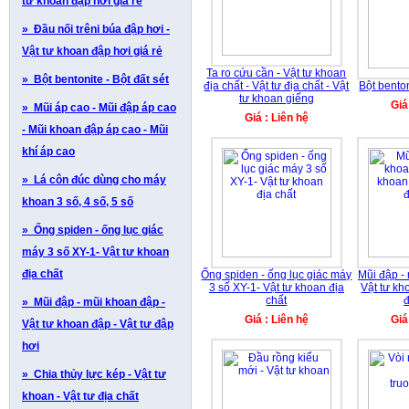
tư khoan đập hơi giá rẻ
» Đầu nối trêni búa đập hơi -
Vật tư khoan đập hơi giá rẻ
Ta ro cứu cần - Vật tư khoan
» Bột bentonite - Bột đất sét
địa chất - Vật tư địa chất - Vật
Bột benton
tư khoan giếng
Giá
» Mũi áp cao - Mũi đập áp cao
Giá : Liên hệ
- Mũi khoan đập áp cao - Mũi
khí áp cao
» Lá côn đúc dùng cho máy
khoan 3 số, 4 số, 5 số
» Ống spiden - ống lục giác
máy 3 số XY-1- Vật tư khoan
địa chất
Ống spiden - ống lục giác máy
Mũi đập -
3 số XY-1- Vật tư khoan địa
Vật tư kh
chất
đ
» Mũi đập - mũi khoan đập -
Giá : Liên hệ
Giá
Vật tư khoan đập - Vật tư đập
hơi
» Chia thủy lực kép - Vật tư
khoan - Vật tư địa chất