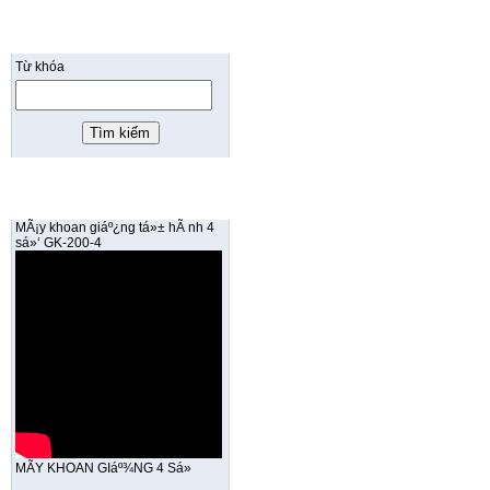
TÌM KIẾM
Từ khóa
VIDEO SẢN PHẨM
MÃ¡y khoan giáº¿ng tá»± hÃ nh 4
sá»‘ GK-200-4
MÃY KHOAN GIáº¾NG 4 Sá»