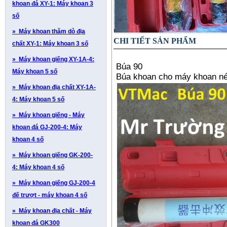
khoan đá XY-1: Máy khoan 3
số
» Máy khoan thăm dò địa
CHI TIẾT SẢN PHẨM
chất XY-1: Máy khoan 3 số
» Máy khoan giếng XY-1A-4:
Búa 90
Máy khoan 5 số
Búa khoan cho máy khoan né
» Máy khoan địa chất XY-1A-
4: Máy khoan 5 số
» Máy khoan giếng - Máy
khoan đá GJ-200-4: Máy
khoan 4 số
» Máy khoan giếng GK-200-
4: Máy khoan 4 số
» Máy khoan giếng GJ-200-4
đế trượt - máy khoan 4 số
» Máy khoan địa chất - Máy
khoan đá GK300