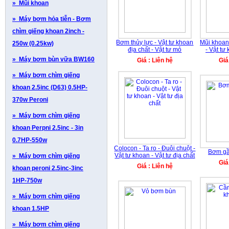
» Mũi khoan
» Máy bơm hỏa tiễn - Bơm
chìm giếng khoan 2inch -
Bơm thủy lực - Vật tư khoan
Mũi khoan
250w (0.25kw)
địa chất - Vật tư mỏ
- Vật tư
» Máy bơm bùn vữa BW160
Giá : Liên hệ
Giá
» Máy bơm chìm giếng
khoan 2.5inc (D63) 0.5HP-
370w Peroni
» Máy bơm chìm giếng
khoan Perpni 2.5inc - 3in
0.7HP-550w
Colocon - Ta ro - Đuôi chuột -
Bơm gầ
Vật tư khoan - Vật tư địa chất
» Máy bơm chìm giếng
Giá
Giá : Liên hệ
khoan peroni 2.5inc-3inc
1HP-750w
» Máy bơm chìm giếng
khoan 1.5HP
» Máy bơm chìm giếng