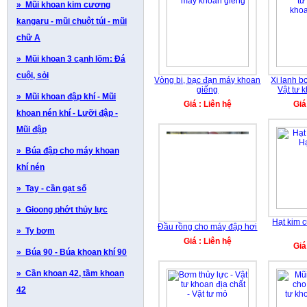
» Mũi khoan kim cương
kangaru - mũi chuột túi - mũi
chữ A
» Mũi khoan 3 cạnh lõm: Đá
cuội, sỏi
Vòng bi, bạc đạn máy khoan
Xi lanh b
giếng
Vật tư 
» Mũi khoan đập khí - Mũi
Giá : Liên hệ
Giá
khoan nén khí - Lưỡi đập -
Mũi đập
» Búa đập cho máy khoan
khí nén
» Tay - cần gạt số
» Gioong phớt thủy lực
Hạt kim 
Đầu rồng cho máy đập hơi
» Ty bơm
Giá : Liên hệ
Giá
» Búa 90 - Búa khoan khí 90
» Cần khoan 42, tầm khoan
42