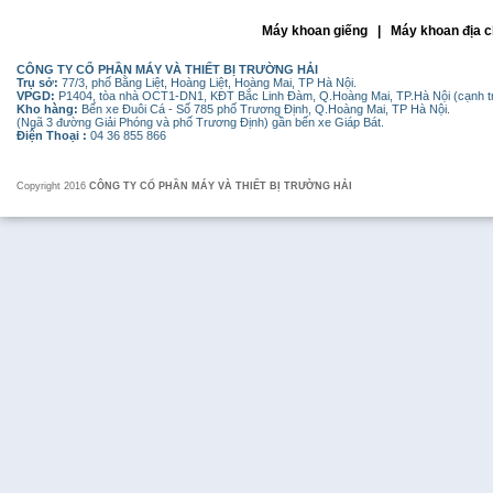
Máy khoan giếng | Máy khoan địa c
CÔNG TY CỔ PHẦN MÁY VÀ THIẾT BỊ TRƯỜNG HẢI
Trụ sở:
77/3, phố Bằng Liệt, Hoàng Liệt, Hoàng Mai, TP Hà Nội.
VPGD:
P1404, tòa nhà OCT1-DN1, KĐT Bắc Linh Đàm, Q.Hoàng Mai, TP.Hà Nội (cạnh 
Kho hàng:
Bến xe Đuôi Cá - Số 785 phố Trương Định, Q.Hoàng Mai, TP Hà Nội.
(Ngã 3 đường Giải Phóng và phố Trương Định) gần bến xe Giáp Bát.
Điện Thoại :
04 36 855 866
Copyright 2016
CÔNG TY CỔ PHẦN MÁY VÀ THIẾT BỊ TRƯỜNG HẢI