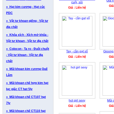
Gia 
cuội, sỏi
Giá
» Hạt kim cương - Hạt cúc
Giá : Liên hệ
PDC
» Vật tư khoan giếng - Vật tư
đia chất
» Khóa xích - Xích mở khóa -
Vật tư khoan - Vật tư địa chất
» Colocon - Ta ro - Đuôi chuột
Tay - cần gạt số
Gioong 
- Vật tư khoan - Vật tư địa
Giá : Liên hệ
Giá
chất
» Mũi khoan kim cương Quế
Lâm
» Mũi khoan chế hợp kim hạt
lục giác CT hat 5ly
» Mũi khoan chế CT107 hạt
hot girl sexy
Mũi 
7ly
Giá : Liên hệ
Giá
» Mũi khoan chế CT110 hạt