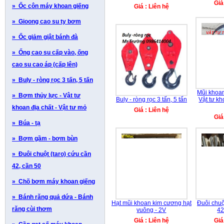
Giá
» Ốc côn máy khoan giếng
Giá : Liên hệ
» Gioong cao su ty bơm
» Ốc giảm giật bánh đà
» Ống cao su cấp vào, ống
cao su cao áp (cấp lên)
» Buly - ròng rọc 3 tấn, 5 tấn
Mũi khoa
» Bơm thủy lực - Vật tư
Buly - ròng rọc 3 tấn, 5 tấn
Vật tư kh
khoan địa chất - Vật tư mỏ
Giá : Liên hệ
Giá
» Búa - tạ
» Bơm gầm - bơm bùn
» Đuôi chuột (taro) cứu cần
42, cần 50
» Chõ bơm máy khoan giếng
» Bánh răng quả dứa - Bánh
Hạt mũi khoan kim cương hạt
Đuôi chuộ
răng cùi thơm
vuông - 2V
42
Giá : Liên hệ
Giá