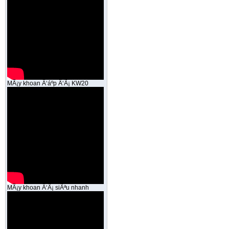
MÃ¡y khoan Ä‘áº­p Ä‘Ã¡ KW20
MÃ¡y khoan Ä‘Ã¡ siÃªu nhanh