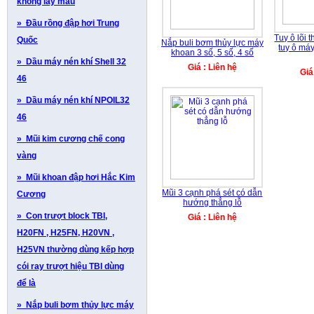
không lấy mẫu
» Đầu rồng đập hơi Trung
Tuy ô lõi t
Quốc
Nắp buli bơm thủy lực máy
tuy ô máy
khoan 3 số, 5 số, 4 số
» Dầu máy nén khí Shell 32
Giá : Liên hệ
Giá
46
» Dầu máy nén khí NPOIL32
46
» Mũi kim cương chế cong
vàng
» Mũi khoan đập hơi Hắc Kim
Mũi 3 cạnh phá sét có dẫn
Cương
hướng thẳng lỗ
» Con trượt block TBI,
Giá : Liên hệ
H20FN , H25FN, H20VN ,
H25VN thường dùng kếp hợp
cói ray trượt hiệu TBI dùng
để là
» Nắp buli bơm thủy lực máy