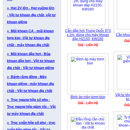
» Hạt 2V lớn - Hạt vuông lớn
- Vật tư khoan địa chất, vật tư
khoan giếng
Cần đập hơi Trung Quốc fi73
» Mũi khoan CA - mũi khoan
x 2m, dùng cho máy khoan
Cần khoa
hợp kim -Vật tư khoan địa
đập HZ150, KW180
Giá
chất - máy khoan địa chất
Giá : Liên hệ
» Mũi khoan đập hơi - Búa
khoan đập hơi - Vật tư khoan
địa chất - Vật tư khoan giếng
» Bánh răng đồng - Máy
khoan giếng - máy khoan địa
chất - Vật tư khoan địa chất
Vật tư kh
Bình áp máy bơm bùn
tư
» Trục ngang hộp số phụ -
Giá : Liên hệ
Giá
Trục ngang hộp giảm tốc - Vật
tư máy khoan địa chất
» Trục xoắn hộp số phụ - trục
xoắn hộp giảm tốc - Vật tư