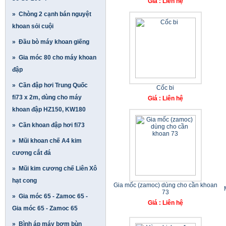
Giá : Liên hệ
» Chòng 2 cạnh bán nguyệt
khoan sỏi cuội
» Đầu bò máy khoan giếng
» Gia móc 80 cho máy khoan
đập
» Cần đập hơi Trung Quốc
Cốc bi
fi73 x 2m, dùng cho máy
Giá : Liên hệ
khoan đập HZ150, KW180
» Cần khoan đập hơi fi73
» Mũi khoan chế A4 kim
cương cắt đá
» Mũi kim cương chế Liên Xô
hạt cong
Gia mốc (zamoc) dùng cho cần khoan
73
» Gia móc 65 - Zamoc 65 -
Giá : Liên hệ
Gia móc 65 - Zamoc 65
» Bình áp máy bơm bùn