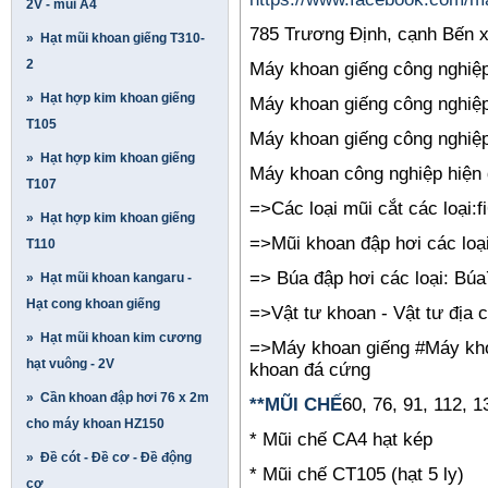
2V - mũi A4
785 Trương Định, cạnh Bến 
» Hạt mũi khoan giếng T310-
2
Máy khoan giếng công nghiệp 
» Hạt hợp kim khoan giếng
Máy khoan giếng công nghiệp
T105
Máy khoan giếng công nghiệp
» Hạt hợp kim khoan giếng
Máy khoan công nghiệp hiện đ
T107
=>Các loại mũi cắt các loại:f
» Hạt hợp kim khoan giếng
=>Mũi khoan đập hơi các loạ
T110
=> Búa đập hơi các loại: Búa7
» Hạt mũi khoan kangaru -
Hạt cong khoan giếng
=>Vật tư khoan - Vật tư địa 
» Hạt mũi khoan kim cương
=>Máy khoan giếng #Máy kho
hạt vuông - 2V
khoan đá cứng
» Cần khoan đập hơi 76 x 2m
**MŨI CHẾ
60, 76, 91, 112, 1
cho máy khoan HZ150
* Mũi chế CA4 hạt kép
» Đề cót - Đề cơ - Đề động
* Mũi chế CT105 (hạt 5 ly)
cơ