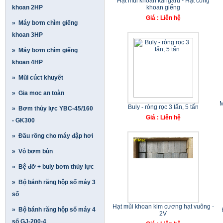
Hạt mũi khoan kangaru - Hạt cong
khoan 2HP
khoan giếng
Giá : Liên hệ
» Máy bơm chìm giếng
khoan 3HP
» Máy bơm chìm giếng
khoan 4HP
» Mũi cúct khuyết
» Gia moc an toàn
M
Buly - ròng rọc 3 tấn, 5 tấn
» Bơm thủy lực YBC-45/160
Giá : Liên hệ
- GK300
» Đầu rồng cho máy đập hơi
» Vỏ bơm bùn
» Bệ đỡ + buly bơm thủy lực
» Bộ bánh răng hộp số máy 3
số
Hạt mũi khoan kim cương hạt vuông -
» Bộ bánh răng hộp số máy 4
2V
số GJ-200-4