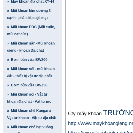
» Máy khoan địa chất XY-44
» Mũi khoan kim cương 3
cạnh - phá sỏi, cuội, mạt
» Mũi khoan PDC (Mũi cuốc,
mũi hạt cúc)
» Mũi khoan sần -Mũi khoan
giếng - khoan địa chất
» Bơm bùn vữa BW200
» Mũi khoan sỏi - mũi khoan
đất - thiết bị vật tư địa chất
» Bơm bùn vữa BW250
» Mũi khoan sỏi - Vật tư
khoan địa chất - Vật tư mỏ
» Mũi khoan chế Kangaru -
TRƯỜNG
Cty máy khoan
Vật tư khoan - Vật tư địa chất
http://www.maykhoangieng.ne
» Mũi khoan chế hạt vuông
https://www.facebook.com/m