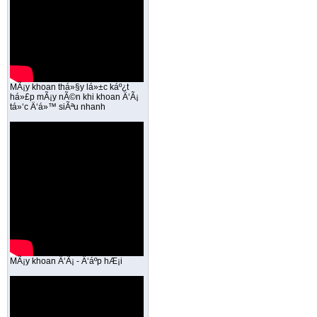
MÃ¡y khoan thá»§y lá»±c káº¿t
há»£p mÃ¡y nÃ©n khi khoan Ä‘Ã¡
tá»‘c Ä‘á»™ siÃªu nhanh
MÃ¡y khoan Ä‘Ã¡ - Ä‘áº­p hÆ¡i