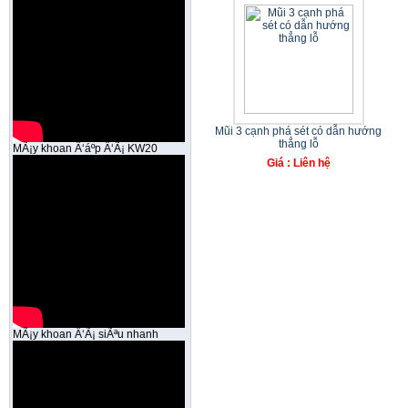
Mũi 3 cạnh phá sét có dẫn hướng
thẳng lỗ
MÃ¡y khoan Ä‘áº­p Ä‘Ã¡ KW20
Giá : Liên hệ
MÃ¡y khoan Ä‘Ã¡ siÃªu nhanh