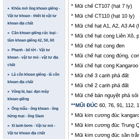
* Mũi chế CT107 (hạt 7 ly)
» Khóa mở ống khoan giếng -
* Mũi chế CT110 (hạt 10 ly)
Vật tư khoan - thiết bị vật tư
khoan địa chất
* Mũi chế hạt A1, A2, A3 A4 (
» Cần khoan giếng các loại -
* Mũi chế hạt cong Liên Xô, 
tầm khoan giếng 42, 50, 60
* Mũi chế hạt cong đen
» Phanh - bố tời - Vật tư
* Mũi chế hạt cong đứng, con
khoan - vật tư mỏ - vật tư địa
chất
* Mũi chế hạt cong Kangaroo
» Lá côn khoan giếng - lá côn
* Mũi chế 3 cạnh phá đất
khoan địa chất
* Mũi chế 2 cạnh phá đất
» Vòng bi, bạc đạn máy
* Mũi chế bán nguyệt phá sỏi
khoan giếng
**MŨI ĐÚC
60, 76, 91, 112, 
» Ống mẫu - ống khoan - ống
* Mũi kim cương đúc kangar
hứng mạt - ông Slam
* Mũi kim cương đúc Trung
» Xi lanh bơm - Vật tư mỏ -
Vật tư khoan địa chất
* Mũi kim cương đúc sần trắ