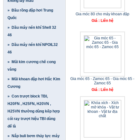
không lấy mẫu
» Đầu rồng đập hơi Trung
Gia móc 80 cho máy khoan đập
Quốc
Giá : Liên hệ
» Dầu máy nén khí Shell 32
46
» Dầu máy nén khí NPOIL32
46
» Mũi kim cương chế cong
vàng
Gia móc 65 - Zamoc 65 - Gia móc 65 -
» Mũi khoan đập hơi Hắc Kim
Zamoc 65
Cương
Giá : Liên hệ
» Con trượt block TBI,
H20FN , H25FN, H20VN ,
H25VN thường dùng kếp hợp
cói ray trượt hiệu TBI dùng
để là
» Nắp buli bơm thủy lực máy