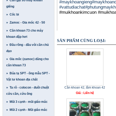
» Cần gạt số máy khoan
#maykhoangieng
#maykhoand
giếng
#vattudiachat
#phutungmaykh
#muikhoankimcuon #muikho
» Cốc bi
» Zamoc - Gia móc 42 - 50
» Cần khoan 73 cho máy
khoan đập hơi
SẢN PHẨM CÙNG LOẠI:
» Đầu rồng - đầu vòi cần chủ
đạo
» Gia mốc (zamoc) dùng cho
cần khoan 73
» Búa tạ SPT - ống mẫu SPT -
Vật tư khoan địa chất
» Ta rô - colocon - đuôi chuột
Cần khoan 42, tầm khoan 42
Giá : Liên hệ
cứu cần, cứu ống
» Mũi 3 cạnh - mũi giáo mác
» Mũi 2 cạnh - Mũi giáo mác