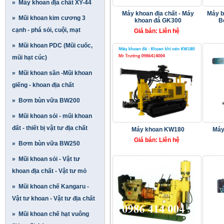
» Máy khoan địa chất XY-44
Máy khoan địa chất - Máy
Máy b
» Mũi khoan kim cương 3
khoan đá GK300
B
cạnh - phá sỏi, cuội, mạt
Giá bán: Liên hệ
» Mũi khoan PDC (Mũi cuốc,
mũi hạt cúc)
» Mũi khoan sần -Mũi khoan
giếng - khoan địa chất
» Bơm bùn vữa BW200
» Mũi khoan sỏi - mũi khoan
đất - thiết bị vật tư địa chất
Máy khoan KW180
Máy
Giá bán: Liên hệ
» Bơm bùn vữa BW250
» Mũi khoan sỏi - Vật tư
khoan địa chất - Vật tư mỏ
» Mũi khoan chế Kangaru -
Vật tư khoan - Vật tư địa chất
» Mũi khoan chế hạt vuông