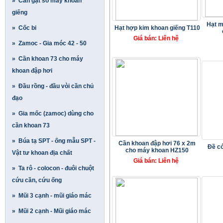
» Cần gạt số máy khoan
giếng
Hạt m
» Cốc bi
Hạt hợp kim khoan giếng T110
Giá bán: Liên hệ
» Zamoc - Gia móc 42 - 50
» Cần khoan 73 cho máy
khoan đập hơi
» Đầu rồng - đầu vòi cần chủ
đạo
» Gia mốc (zamoc) dùng cho
cần khoan 73
» Búa tạ SPT - ống mẫu SPT -
Cần khoan đập hơi 76 x 2m
Đề có
cho máy khoan HZ150
Vật tư khoan địa chất
Giá bán: Liên hệ
» Ta rô - colocon - đuôi chuột
cứu cần, cứu ống
» Mũi 3 cạnh - mũi giáo mác
» Mũi 2 cạnh - Mũi giáo mác