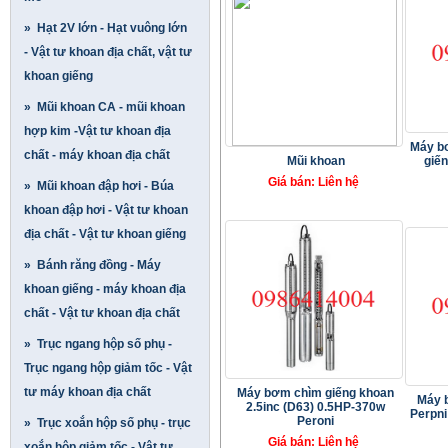
» Hạt 2V lớn - Hạt vuông lớn
- Vật tư khoan địa chất, vật tư
khoan giếng
» Mũi khoan CA - mũi khoan
hợp kim -Vật tư khoan địa
Máy b
chất - máy khoan địa chất
Mũi khoan
giế
Giá bán: Liên hệ
» Mũi khoan đập hơi - Búa
khoan đập hơi - Vật tư khoan
địa chất - Vật tư khoan giếng
» Bánh răng đồng - Máy
khoan giếng - máy khoan địa
chất - Vật tư khoan địa chất
» Trục ngang hộp số phụ -
Trục ngang hộp giảm tốc - Vật
tư máy khoan địa chất
Máy bơm chìm giếng khoan
Máy 
2.5inc (D63) 0.5HP-370w
Perpni
Peroni
» Trục xoắn hộp số phụ - trục
Giá bán: Liên hệ
xoắn hộp giảm tốc - Vật tư