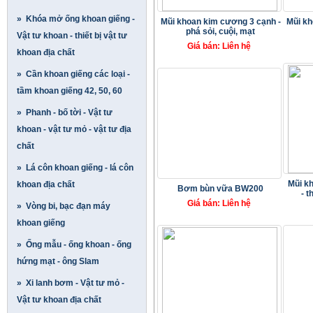
» Khóa mở ống khoan giếng -
Mũi khoan kim cương 3 cạnh -
Mũi kh
phá sỏi, cuội, mạt
Vật tư khoan - thiết bị vật tư
Giá bán: Liên hệ
khoan địa chất
» Cần khoan giếng các loại -
tầm khoan giếng 42, 50, 60
» Phanh - bố tời - Vật tư
khoan - vật tư mỏ - vật tư địa
chất
» Lá côn khoan giếng - lá côn
Mũi kh
khoan địa chất
Bơm bùn vữa BW200
- t
Giá bán: Liên hệ
» Vòng bi, bạc đạn máy
khoan giếng
» Ống mẫu - ống khoan - ống
hứng mạt - ông Slam
» Xi lanh bơm - Vật tư mỏ -
Vật tư khoan địa chất