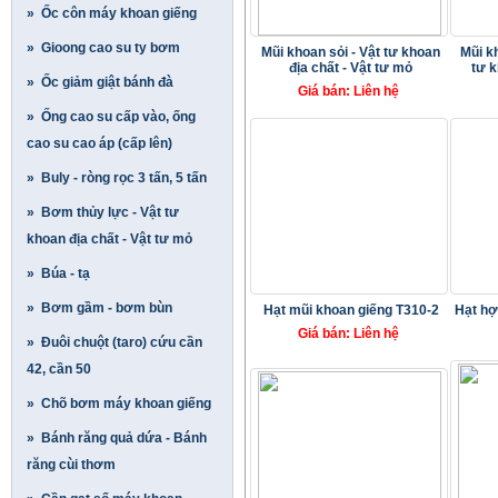
» Ốc côn máy khoan giếng
» Gioong cao su ty bơm
Mũi khoan sỏi - Vật tư khoan
Mũi k
địa chất - Vật tư mỏ
tư k
» Ốc giảm giật bánh đà
Giá bán: Liên hệ
» Ống cao su cấp vào, ống
cao su cao áp (cấp lên)
» Buly - ròng rọc 3 tấn, 5 tấn
» Bơm thủy lực - Vật tư
khoan địa chất - Vật tư mỏ
» Búa - tạ
» Bơm gầm - bơm bùn
Hạt mũi khoan giếng T310-2
Hạt hợ
Giá bán: Liên hệ
» Đuôi chuột (taro) cứu cần
42, cần 50
» Chõ bơm máy khoan giếng
» Bánh răng quả dứa - Bánh
răng cùi thơm