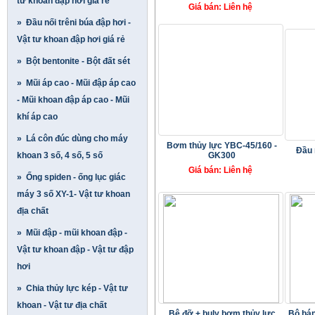
tư khoan đập hơi giá rẻ
Giá bán: Liên hệ
» Đầu nối trêni búa đập hơi -
Vật tư khoan đập hơi giá rẻ
» Bột bentonite - Bột đất sét
» Mũi áp cao - Mũi đập áp cao
- Mũi khoan đập áp cao - Mũi
khí áp cao
» Lá côn đúc dùng cho máy
Bơm thủy lực YBC-45/160 -
Đầu 
khoan 3 số, 4 số, 5 số
GK300
Giá bán: Liên hệ
» Ống spiden - ống lục giác
máy 3 số XY-1- Vật tư khoan
địa chất
» Mũi đập - mũi khoan đập -
Vật tư khoan đập - Vật tư đập
hơi
» Chia thủy lực kép - Vật tư
khoan - Vật tư địa chất
Bệ đỡ + buly bơm thủy lực
Bộ bán