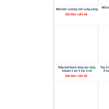
Mũi 
Mũi kim cương chế cong vàng
Giá bán: Liên hệ
Nắp buli bơm thủy lực máy
Tuy ô l
khoan 3 số, 5 số, 4 số
ô m
Giá bán: Liên hệ