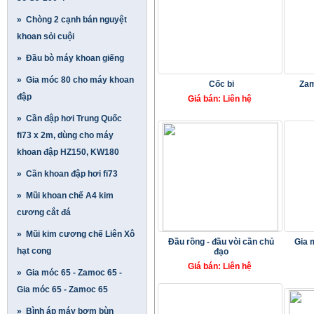
» Chòng 2 cạnh bán nguyệt
khoan sỏi cuội
» Đầu bò máy khoan giếng
» Gia móc 80 cho máy khoan
Cốc bi
Zam
đập
Giá bán: Liên hệ
» Cần đập hơi Trung Quốc
fi73 x 2m, dùng cho máy
khoan đập HZ150, KW180
» Cần khoan đập hơi fi73
» Mũi khoan chế A4 kim
cương cắt đá
» Mũi kim cương chế Liên Xô
Đầu rồng - đầu vòi cần chủ
Gia 
hạt cong
đạo
Giá bán: Liên hệ
» Gia móc 65 - Zamoc 65 -
Gia móc 65 - Zamoc 65
» Bình áp máy bơm bùn