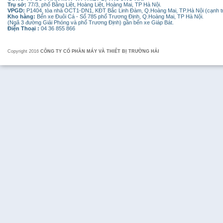
Trụ sở:
77/3, phố Bằng Liệt, Hoàng Liệt, Hoàng Mai, TP Hà Nội.
VPGD:
P1404, tòa nhà OCT1-DN1, KĐT Bắc Linh Đàm, Q.Hoàng Mai, TP.Hà Nội (cạnh 
Kho hàng:
Bến xe Đuôi Cá - Số 785 phố Trương Định, Q.Hoàng Mai, TP Hà Nội.
(Ngã 3 đường Giải Phóng và phố Trương Định) gần bến xe Giáp Bát.
Điện Thoại :
04 36 855 866
Copyright 2016
CÔNG TY CỔ PHẦN MÁY VÀ THIẾT BỊ TRƯỜNG HẢI