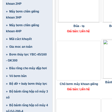
khoan 2HP
» Máy bơm chìm giếng
khoan 3HP
» Máy bơm chìm giếng
Búa - tạ
B
khoan 4HP
Giá bán: Liên hệ
» Mũi cúct khuyết
» Gia moc an toàn
» Bơm thủy lực YBC-45/160
- GK300
» Đầu rồng cho máy đập hơi
» Vỏ bơm bùn
Bánh
» Bệ đỡ + buly bơm thủy lực
Chõ bơm máy khoan giếng
Giá bán: Liên hệ
» Bộ bánh răng hộp số máy 3
số
» Bộ bánh răng hộp số máy 4
số GJ-200-4