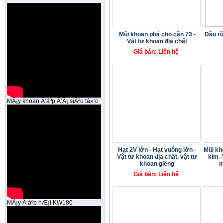
Mũi khoan phá cho cần 73 -
Đầu rồ
Vật tư khoan địa chất
Giá bán: Liên hệ
MÃ¡y khoan Ä‘áº­p Ä‘Ã¡ siÃªu tá»‘c
Hạt 2V lớn - Hạt vuông lớn -
Mũi kh
Vật tư khoan địa chất, vật tư
kim -
khoan giếng
m
Giá bán: Liên hệ
MÃ¡y Ä‘áº­p hÆ¡i KW180