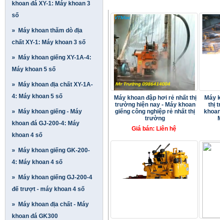
SẢN PHẨM MỚI
khoan đá XY-1: Máy khoan 3
số
» Máy khoan thăm dò địa
chất XY-1: Máy khoan 3 số
» Máy khoan giếng XY-1A-4:
Máy khoan 5 số
» Máy khoan địa chất XY-1A-
4: Máy khoan 5 số
Máy khoan đập hơi rẻ nhất thị
Máy k
trường hiện nay - Máy khoan
thị 
» Máy khoan giếng - Máy
giếng công nghiệp rẻ nhất thị
khoan
trường
khoan đá GJ-200-4: Máy
Giá bán: Liên hệ
khoan 4 số
» Máy khoan giếng GK-200-
4: Máy khoan 4 số
» Máy khoan giếng GJ-200-4
đế trượt - máy khoan 4 số
» Máy khoan địa chất - Máy
khoan đá GK300