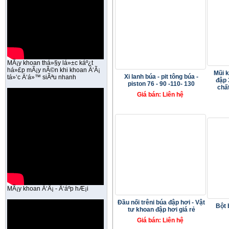
MÃ¡y khoan thá»§y lá»±c káº¿t
há»£p mÃ¡y nÃ©n khi khoan Ä‘Ã¡
Mũi 
Xi lanh búa - pit tông búa -
tá»‘c Ä‘á»™ siÃªu nhanh
đập 
piston 76 - 90 -110- 130
chất
Giá bán: Liên hệ
MÃ¡y khoan Ä‘Ã¡ - Ä‘áº­p hÆ¡i
Đầu nối trêni búa đập hơi - Vật
Bột 
tư khoan đập hơi giá rẻ
Giá bán: Liên hệ