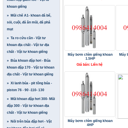
khoan giếng
» Mũi chế A1- khoan đá bể,
sỏi, cuội, đá ăn mũi, đá phá
mạt
» Ta ro cứu cần - Vật tư
khoan địa chất - Vật tư địa
chất - Vật tư khoan giếng
Máy bơm chìm giếng khoan
Máy 
1.5HP
» Búa khoan đập hơi - Búa
Giá bán: Liên hệ
khoan đập 170 - Vật tư khoan
địa chất - Vật tư khoan giếng
» Xi lanh búa - pit tông búa -
piston 76 - 90 -110- 130
» Mũi khoan đập hơi 300- Mũi
đập 300 - Vật tư khoan địa
chất - Vật tư khoan giếng
Máy bơm chìm giếng khoan
» Nối trên búa đập hơi - Vật
4HP