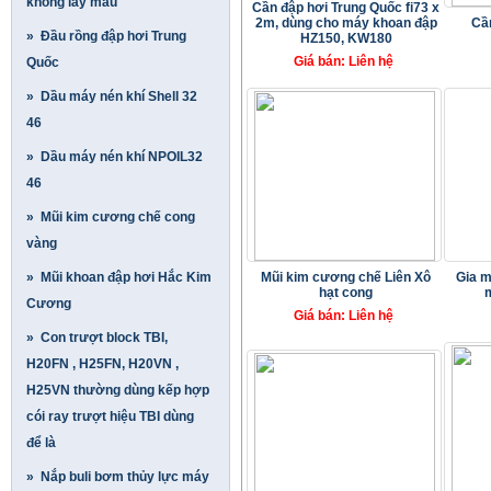
không lấy mẫu
Cần đập hơi Trung Quốc fi73 x
2m, dùng cho máy khoan đập
Cầ
» Đầu rồng đập hơi Trung
HZ150, KW180
Giá bán: Liên hệ
Quốc
» Dầu máy nén khí Shell 32
46
» Dầu máy nén khí NPOIL32
46
» Mũi kim cương chế cong
vàng
» Mũi khoan đập hơi Hắc Kim
Mũi kim cương chế Liên Xô
Gia m
hạt cong
Cương
Giá bán: Liên hệ
» Con trượt block TBI,
H20FN , H25FN, H20VN ,
H25VN thường dùng kếp hợp
cói ray trượt hiệu TBI dùng
để là
» Nắp buli bơm thủy lực máy