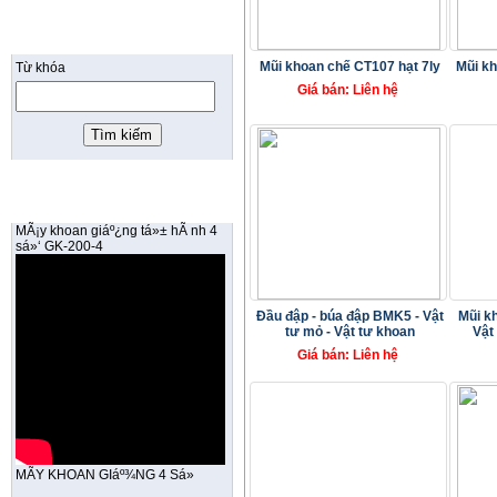
TÌM KIẾM
Mũi khoan chế CT107 hạt 7ly
Mũi kh
Từ khóa
Giá bán: Liên hệ
VIDEO SẢN PHẨM
MÃ¡y khoan giáº¿ng tá»± hÃ nh 4
sá»‘ GK-200-4
Đầu đập - búa đập BMK5 - Vật
Mũi k
tư mỏ - Vật tư khoan
Vật
Giá bán: Liên hệ
MÃY KHOAN GIáº¾NG 4 Sá»