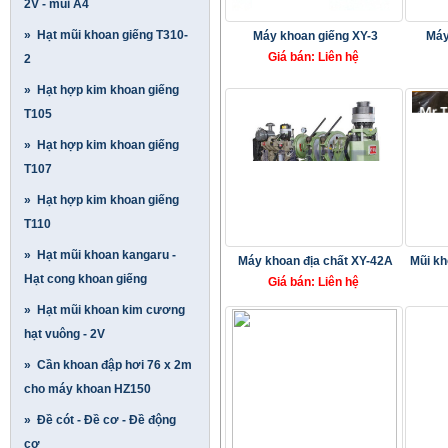
2V - mũi A4
» Hạt mũi khoan giếng T310-
Máy khoan giếng XY-3
Máy
Giá bán: Liên hệ
2
» Hạt hợp kim khoan giếng
T105
» Hạt hợp kim khoan giếng
T107
» Hạt hợp kim khoan giếng
T110
» Hạt mũi khoan kangaru -
Máy khoan địa chất XY-42A
Mũi kh
Hạt cong khoan giếng
Giá bán: Liên hệ
» Hạt mũi khoan kim cương
hạt vuông - 2V
» Cần khoan đập hơi 76 x 2m
cho máy khoan HZ150
» Đề cót - Đề cơ - Đề động
cơ