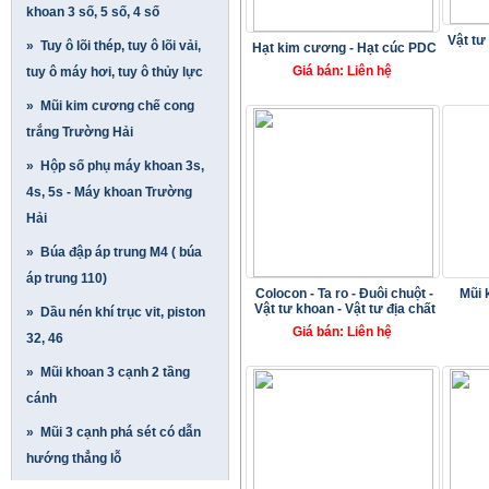
khoan 3 số, 5 số, 4 số
Vật tư
» Tuy ô lõi thép, tuy ô lõi vải,
Hạt kim cương - Hạt cúc PDC
Giá bán: Liên hệ
tuy ô máy hơi, tuy ô thủy lực
» Mũi kim cương chế cong
trắng Trường Hải
» Hộp số phụ máy khoan 3s,
4s, 5s - Máy khoan Trường
Hải
» Búa đập áp trung M4 ( búa
áp trung 110)
Colocon - Ta ro - Đuôi chuột -
Mũi 
Vật tư khoan - Vật tư địa chất
» Dầu nén khí trục vit, piston
Giá bán: Liên hệ
32, 46
» Mũi khoan 3 cạnh 2 tầng
cánh
» Mũi 3 cạnh phá sét có dẫn
hướng thẳng lỗ