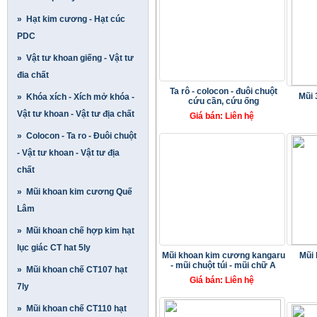
» Hạt kim cương - Hạt cúc
PDC
» Vật tư khoan giếng - Vật tư
đia chất
Ta rô - colocon - đuôi chuột
Mũi 
» Khóa xích - Xích mở khóa -
cứu cần, cứu ống
Vật tư khoan - Vật tư địa chất
Giá bán: Liên hệ
» Colocon - Ta ro - Đuôi chuột
- Vật tư khoan - Vật tư địa
chất
» Mũi khoan kim cương Quế
Lâm
» Mũi khoan chế hợp kim hạt
lục giác CT hat 5ly
Mũi khoan kim cương kangaru
Mũi 
- mũi chuột túi - mũi chữ A
» Mũi khoan chế CT107 hạt
Giá bán: Liên hệ
7ly
» Mũi khoan chế CT110 hạt