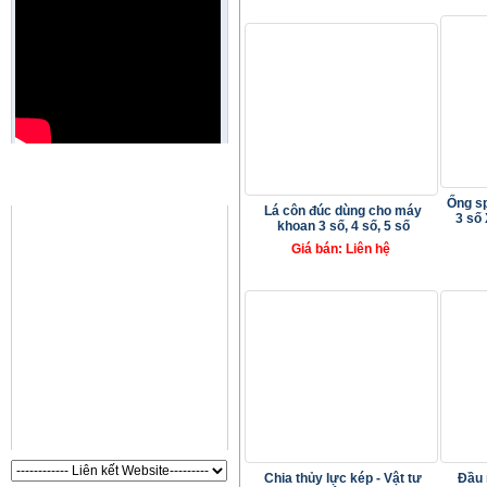
QUẢNG CÁO
Ống sp
Lá côn đúc dùng cho máy
3 số 
khoan 3 số, 4 số, 5 số
Giá bán: Liên hệ
Chia thủy lực kép - Vật tư
Đầu 