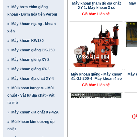
Máy khoan thăm dò địa chất
Máy 
» Máy bơm chìm giếng
XY-1: Máy khoan 3 số
Giá bán: Liên hệ
khoan - B­ơm hỏa tiễn Peroni
» Máy khoan ngang - khoan
xiên
» Máy khoan KW180
» Máy khoan giếng GK-250
» Máy khoan giếng XY-2
» Máy khoan giếng XY-3
Máy khoan giếng - Máy khoan
Máy 
» Máy khoan địa chất XY-4
đá GJ-200-4: Máy khoan 4 số
Giá bán: Liên hệ
» Mũi khoan kangaru - Mũi
chuột - Vật tư địa chất - Vật
tư mỏ
» Máy khoan địa chất XY-42A
» Mũi khoan kim cương ép
nhiệt