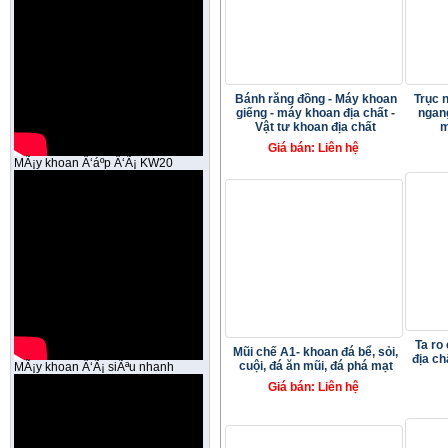
Bánh răng đồng - Máy khoan
Trục 
giếng - máy khoan địa chất -
ngang
Vật tư khoan địa chất
m
Giá bán: Liên hệ
MÃ¡y khoan Ä‘áº­p Ä‘Ã¡ KW20
Ta ro
Mũi chế A1- khoan đá bể, sỏi,
địa ch
cuội, đá ăn mũi, đá phá mạt
MÃ¡y khoan Ä‘Ã¡ siÃªu nhanh
Giá bán: Liên hệ