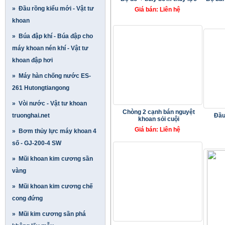
» Đầu rồng kiểu mới - Vật tư
Giá bán: Liên hệ
khoan
» Búa đập khí - Búa đập cho
máy khoan nén khí - Vật tư
khoan đập hơi
» Máy hàn chống nước ES-
261 Hutongtiangong
» Vòi nước - Vật tư khoan
Chòng 2 cạnh bán nguyệt
truonghai.net
Đầu
khoan sỏi cuội
Giá bán: Liên hệ
» Bơm thủy lực máy khoan 4
số - GJ-200-4 SW
» Mũi khoan kim cương sần
vàng
» Mũi khoan kim cương chế
cong đứng
» Mũi kim cương sần phá