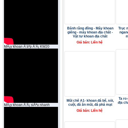
Bánh răng đồng - Máy khoan
Trục 
giếng - máy khoan địa chất -
ngang
Vật tư khoan địa chất
m
Giá bán: Liên hệ
MÃ¡y khoan Ä‘áº­p Ä‘Ã¡ KW20
Ta ro
Mũi chế A1- khoan đá bể, sỏi,
địa ch
cuội, đá ăn mũi, đá phá mạt
MÃ¡y khoan Ä‘Ã¡ siÃªu nhanh
Giá bán: Liên hệ