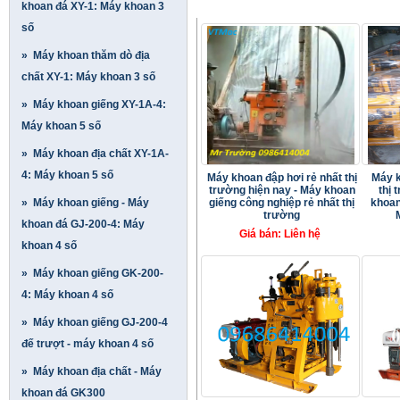
SẢN PHẨM MỚI
khoan đá XY-1: Máy khoan 3
số
» Máy khoan thăm dò địa
chất XY-1: Máy khoan 3 số
» Máy khoan giếng XY-1A-4:
Máy khoan 5 số
» Máy khoan địa chất XY-1A-
4: Máy khoan 5 số
Máy khoan đập hơi rẻ nhất thị
Máy k
trường hiện nay - Máy khoan
thị 
» Máy khoan giếng - Máy
giếng công nghiệp rẻ nhất thị
khoan
trường
khoan đá GJ-200-4: Máy
Giá bán: Liên hệ
khoan 4 số
» Máy khoan giếng GK-200-
4: Máy khoan 4 số
» Máy khoan giếng GJ-200-4
đế trượt - máy khoan 4 số
» Máy khoan địa chất - Máy
khoan đá GK300