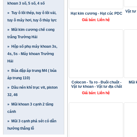
khoan 3 số, 5 số, 4 số
Vật tư
» Tuy ô lõi thép, tuy ô lõi vải,
Hạt kim cương - Hạt cúc PDC
Giá bán: Liên hệ
tuy ô máy hơi, tuy ô thủy lực
» Mũi kim cương chế cong
trắng Trường Hải
» Hộp số phụ máy khoan 3s,
4s, 5s - Máy khoan Trường
Hải
» Búa đập áp trung M4 ( búa
áp trung 110)
Colocon - Ta ro - Đuôi chuột -
Mũi 
Vật tư khoan - Vật tư địa chất
» Dầu nén khí trục vit, piston
Giá bán: Liên hệ
32, 46
» Mũi khoan 3 cạnh 2 tầng
cánh
» Mũi 3 cạnh phá sét có dẫn
hướng thẳng lỗ