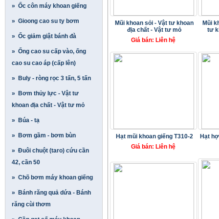
» Ốc côn máy khoan giếng
» Gioong cao su ty bơm
Mũi khoan sỏi - Vật tư khoan
Mũi k
địa chất - Vật tư mỏ
tư k
» Ốc giảm giật bánh đà
Giá bán: Liên hệ
» Ống cao su cấp vào, ống
cao su cao áp (cấp lên)
» Buly - ròng rọc 3 tấn, 5 tấn
» Bơm thủy lực - Vật tư
khoan địa chất - Vật tư mỏ
» Búa - tạ
» Bơm gầm - bơm bùn
Hạt mũi khoan giếng T310-2
Hạt hợ
Giá bán: Liên hệ
» Đuôi chuột (taro) cứu cần
42, cần 50
» Chõ bơm máy khoan giếng
» Bánh răng quả dứa - Bánh
răng cùi thơm