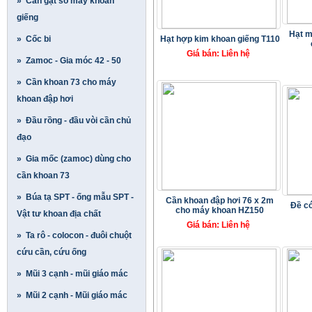
» Cần gạt số máy khoan
giếng
Hạt m
» Cốc bi
Hạt hợp kim khoan giếng T110
Giá bán: Liên hệ
» Zamoc - Gia móc 42 - 50
» Cần khoan 73 cho máy
khoan đập hơi
» Đầu rồng - đầu vòi cần chủ
đạo
» Gia mốc (zamoc) dùng cho
cần khoan 73
» Búa tạ SPT - ống mẫu SPT -
Cần khoan đập hơi 76 x 2m
Đề có
cho máy khoan HZ150
Vật tư khoan địa chất
Giá bán: Liên hệ
» Ta rô - colocon - đuôi chuột
cứu cần, cứu ống
» Mũi 3 cạnh - mũi giáo mác
» Mũi 2 cạnh - Mũi giáo mác