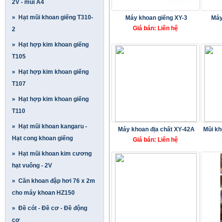
2V - mũi A4
» Hạt mũi khoan giếng T310-
Máy khoan giếng XY-3
Máy
Giá bán: Liên hệ
2
» Hạt hợp kim khoan giếng
T105
» Hạt hợp kim khoan giếng
T107
» Hạt hợp kim khoan giếng
T110
» Hạt mũi khoan kangaru -
Máy khoan địa chất XY-42A
Mũi kh
Hạt cong khoan giếng
Giá bán: Liên hệ
» Hạt mũi khoan kim cương
hạt vuông - 2V
» Cần khoan đập hơi 76 x 2m
cho máy khoan HZ150
» Đề cót - Đề cơ - Đề động
cơ