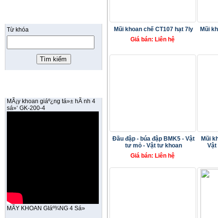
TÌM KIẾM
Mũi khoan chế CT107 hạt 7ly
Mũi kh
Từ khóa
Giá bán: Liên hệ
VIDEO SẢN PHẨM
MÃ¡y khoan giáº¿ng tá»± hÃ nh 4
sá»‘ GK-200-4
Đầu đập - búa đập BMK5 - Vật
Mũi k
tư mỏ - Vật tư khoan
Vật
Giá bán: Liên hệ
MÃY KHOAN GIáº¾NG 4 Sá»