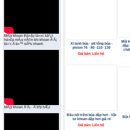
MÃ¡y khoan thá»§y lá»±c káº¿t
há»£p mÃ¡y nÃ©n khi khoan Ä‘Ã¡
Mũi 
Xi lanh búa - pit tông búa -
tá»‘c Ä‘á»™ siÃªu nhanh
đập 
piston 76 - 90 -110- 130
chất
Giá bán: Liên hệ
MÃ¡y khoan Ä‘Ã¡ - Ä‘áº­p hÆ¡i
Đầu nối trêni búa đập hơi - Vật
Bột 
tư khoan đập hơi giá rẻ
Giá bán: Liên hệ