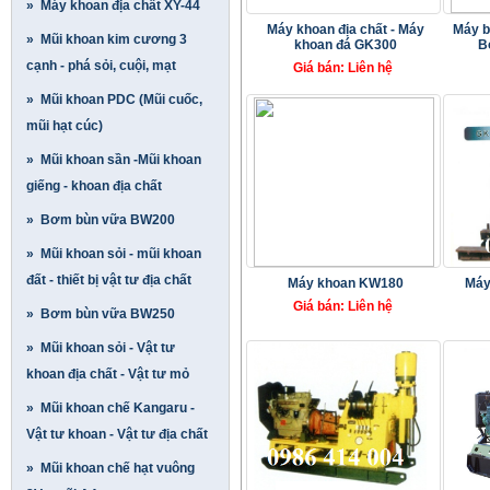
» Máy khoan địa chất XY-44
Máy khoan địa chất - Máy
Máy b
» Mũi khoan kim cương 3
khoan đá GK300
B
cạnh - phá sỏi, cuội, mạt
Giá bán: Liên hệ
» Mũi khoan PDC (Mũi cuốc,
mũi hạt cúc)
» Mũi khoan sần -Mũi khoan
giếng - khoan địa chất
» Bơm bùn vữa BW200
» Mũi khoan sỏi - mũi khoan
đất - thiết bị vật tư địa chất
Máy khoan KW180
Máy
Giá bán: Liên hệ
» Bơm bùn vữa BW250
» Mũi khoan sỏi - Vật tư
khoan địa chất - Vật tư mỏ
» Mũi khoan chế Kangaru -
Vật tư khoan - Vật tư địa chất
» Mũi khoan chế hạt vuông