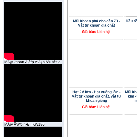
Mũi khoan phá cho cần 73 -
Đầu rồ
Vật tư khoan địa chất
Giá bán: Liên hệ
MÃ¡y khoan Ä‘áº­p Ä‘Ã¡ siÃªu tá»‘c
Hạt 2V lớn - Hạt vuông lớn -
Mũi kh
Vật tư khoan địa chất, vật tư
kim -
khoan giếng
m
Giá bán: Liên hệ
MÃ¡y Ä‘áº­p hÆ¡i KW180