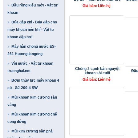
» Đầu rồng kiểu mới - Vật tư
Giá bán: Liên hệ
khoan
» Búa đập khí - Búa đập cho
máy khoan nén khí - Vật tư
khoan đập hơi
» Máy hàn chống nước ES-
261 Hutongtiangong
» Vòi nước - Vật tư khoan
Chòng 2 cạnh bán nguyệt
truonghai.net
Đầu
khoan sỏi cuội
Giá bán: Liên hệ
» Bơm thủy lực máy khoan 4
số - GJ-200-4 SW
» Mũi khoan kim cương sần
vàng
» Mũi khoan kim cương chế
cong đứng
» Mũi kim cương sần phá