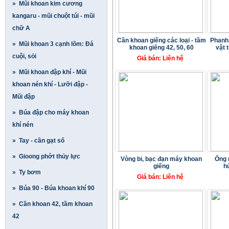
» Mũi khoan kim cương
kangaru - mũi chuột túi - mũi
chữ A
Cần khoan giếng các loại - tầm
Phanh 
» Mũi khoan 3 cạnh lõm: Đá
khoan giếng 42, 50, 60
vật 
cuội, sỏi
Giá bán: Liên hệ
» Mũi khoan đập khí - Mũi
khoan nén khí - Lưỡi đập -
Mũi đập
» Búa đập cho máy khoan
khí nén
» Tay - cần gạt số
» Gioong phớt thủy lực
Vòng bi, bạc đạn máy khoan
Ống 
giếng
h
» Ty bơm
Giá bán: Liên hệ
» Búa 90 - Búa khoan khí 90
» Cần khoan 42, tầm khoan
42