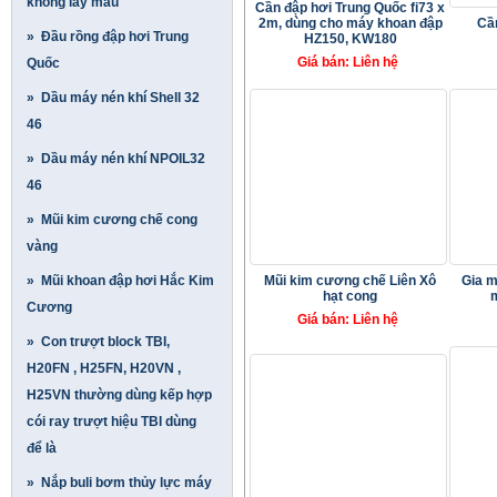
không lấy mẫu
Cần đập hơi Trung Quốc fi73 x
2m, dùng cho máy khoan đập
Cầ
» Đầu rồng đập hơi Trung
HZ150, KW180
Giá bán: Liên hệ
Quốc
» Dầu máy nén khí Shell 32
46
» Dầu máy nén khí NPOIL32
46
» Mũi kim cương chế cong
vàng
» Mũi khoan đập hơi Hắc Kim
Mũi kim cương chế Liên Xô
Gia m
hạt cong
Cương
Giá bán: Liên hệ
» Con trượt block TBI,
H20FN , H25FN, H20VN ,
H25VN thường dùng kếp hợp
cói ray trượt hiệu TBI dùng
để là
» Nắp buli bơm thủy lực máy