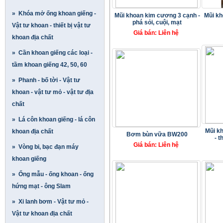
» Khóa mở ống khoan giếng -
Mũi khoan kim cương 3 cạnh -
Mũi kh
phá sỏi, cuội, mạt
Vật tư khoan - thiết bị vật tư
Giá bán: Liên hệ
khoan địa chất
» Cần khoan giếng các loại -
tầm khoan giếng 42, 50, 60
» Phanh - bố tời - Vật tư
khoan - vật tư mỏ - vật tư địa
chất
» Lá côn khoan giếng - lá côn
Mũi kh
khoan địa chất
Bơm bùn vữa BW200
- t
Giá bán: Liên hệ
» Vòng bi, bạc đạn máy
khoan giếng
» Ống mẫu - ống khoan - ống
hứng mạt - ông Slam
» Xi lanh bơm - Vật tư mỏ -
Vật tư khoan địa chất