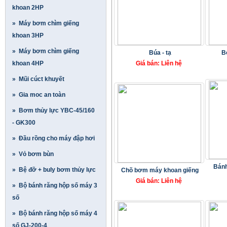
khoan 2HP
» Máy bơm chìm giếng
khoan 3HP
» Máy bơm chìm giếng
Búa - tạ
B
khoan 4HP
Giá bán: Liên hệ
» Mũi cúct khuyết
» Gia moc an toàn
» Bơm thủy lực YBC-45/160
- GK300
» Đầu rồng cho máy đập hơi
» Vỏ bơm bùn
Bánh
» Bệ đỡ + buly bơm thủy lực
Chõ bơm máy khoan giếng
Giá bán: Liên hệ
» Bộ bánh răng hộp số máy 3
số
» Bộ bánh răng hộp số máy 4
số GJ-200-4