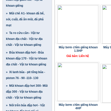
khoan giếng
» Mũi chế A1- khoan đá bể,
sỏi, cuội, đá ăn mũi, đá phá
mạt
» Ta ro cứu cần - Vật tư
khoan địa chất - Vật tư địa
chất - Vật tư khoan giếng
Máy bơm chìm giếng khoan
Máy 
1.5HP
» Búa khoan đập hơi - Búa
Giá bán: Liên hệ
khoan đập 170 - Vật tư khoan
địa chất - Vật tư khoan giếng
» Xi lanh búa - pit tông búa -
piston 76 - 90 -110- 130
» Mũi khoan đập hơi 300- Mũi
đập 300 - Vật tư khoan địa
chất - Vật tư khoan giếng
Máy bơm chìm giếng khoan
» Nối trên búa đập hơi - Vật
4HP