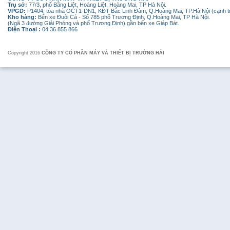
Trụ sở:
77/3, phố Bằng Liệt, Hoàng Liệt, Hoàng Mai, TP Hà Nội.
VPGD:
P1404, tòa nhà OCT1-DN1, KĐT Bắc Linh Đàm, Q.Hoàng Mai, TP.Hà Nội (cạnh 
Kho hàng:
Bến xe Đuôi Cá - Số 785 phố Trương Định, Q.Hoàng Mai, TP Hà Nội.
(Ngã 3 đường Giải Phóng và phố Trương Định) gần bến xe Giáp Bát.
Điện Thoại :
04 36 855 866
Copyright 2016
CÔNG TY CỔ PHẦN MÁY VÀ THIẾT BỊ TRƯỜNG HẢI