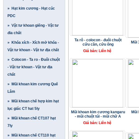
» Hạt kim cương - Hạt cúc
PDC
» Vật tư khoan giếng - Vật tư
đia chất
Ta rô - colocon - đuôi chuột
Mũi 
» Khóa xích - Xích mở khóa -
cứu cần, cứu ống
Vật tư khoan - Vật tư địa chất
Giá bán: Liên hệ
» Colocon - Ta ro - Đuôi chuột
- Vật tư khoan - Vật tư địa
chất
» Mũi khoan kim cương Quế
Lâm
» Mũi khoan chế hợp kim hạt
lục giác CT hat 5ly
Mũi khoan kim cương kangaru
Mũi 
- mũi chuột túi - mũi chữ A
» Mũi khoan chế CT107 hạt
Giá bán: Liên hệ
7ly
» Mũi khoan chế CT110 hạt