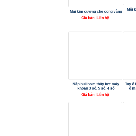
Mũi 
Mũi kim cương chế cong vàng
Giá bán: Liên hệ
Nắp buli bơm thủy lực máy
Tuy ô l
khoan 3 số, 5 số, 4 số
ô m
Giá bán: Liên hệ