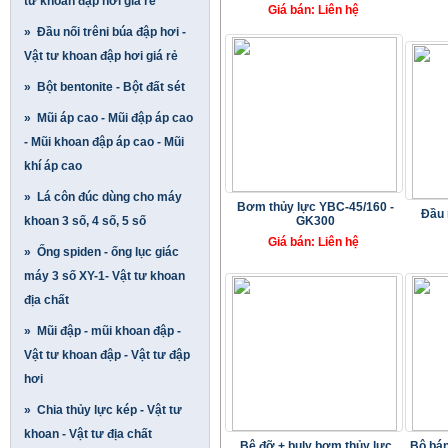
tư khoan đập hơi giá rẻ
Giá bán: Liên hệ
» Đầu nối trêni búa đập hơi -
Vật tư khoan đập hơi giá rẻ
» Bột bentonite - Bột đất sét
» Mũi áp cao - Mũi đập áp cao
- Mũi khoan đập áp cao - Mũi
khí áp cao
» Lá côn đúc dùng cho máy
Bơm thủy lực YBC-45/160 -
Đầu 
khoan 3 số, 4 số, 5 số
GK300
Giá bán: Liên hệ
» Ống spiden - ống lục giác
máy 3 số XY-1- Vật tư khoan
địa chất
» Mũi đập - mũi khoan đập -
Vật tư khoan đập - Vật tư đập
hơi
» Chia thủy lực kép - Vật tư
khoan - Vật tư địa chất
Bệ đỡ + buly bơm thủy lực
Bộ bán