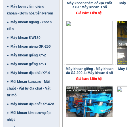
Máy khoan thăm dò địa chất
Máy 
» Máy bơm chìm giếng
XY-1: Máy khoan 3 số
Giá bán: Liên hệ
khoan - B­ơm hỏa tiễn Peroni
» Máy khoan ngang - khoan
xiên
» Máy khoan KW180
» Máy khoan giếng GK-250
» Máy khoan giếng XY-2
» Máy khoan giếng XY-3
Máy khoan giếng - Máy khoan
Máy 
» Máy khoan địa chất XY-4
đá GJ-200-4: Máy khoan 4 số
Giá bán: Liên hệ
» Mũi khoan kangaru - Mũi
chuột - Vật tư địa chất - Vật
tư mỏ
» Máy khoan địa chất XY-42A
» Mũi khoan kim cương ép
nhiệt