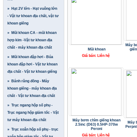
» Hạt 2V lớn - Hạt vuông lớn
- Vật tư khoan địa chất, vật tư
khoan giếng
» Mũi khoan CA - mũi khoan
hợp kim -Vật tư khoan địa
Máy b
chất - máy khoan địa chất
Mũi khoan
giế
Giá bán: Liên hệ
» Mũi khoan đập hơi - Búa
khoan đập hơi - Vật tư khoan
địa chất - Vật tư khoan giếng
» Bánh răng đồng - Máy
khoan giếng - máy khoan địa
chất - Vật tư khoan địa chất
» Trục ngang hộp số phụ -
Trục ngang hộp giảm tốc - Vật
tư máy khoan địa chất
Máy bơm chìm giếng khoan
Máy 
2.5inc (D63) 0.5HP-370w
Perpni
Peroni
» Trục xoắn hộp số phụ - trục
Giá bán: Liên hệ
xoắn hộp giảm tốc - Vật tư