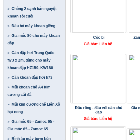
» Chòng 2 cạnh bán nguyệt
khoan sỏi cuội
» Đầu bò máy khoan giếng
» Gia móc 80 cho máy khoan
Cốc bi
Zam
đập
Giá bán: Liên hệ
» Cần đập hơi Trung Quốc
fi73 x 2m, dùng cho máy
khoan đập HZ150, KW180
» Cần khoan đập hơi fi73
» Mũi khoan chế A4 kim
cương cắt đá
» Mũi kim cương chế Liên Xô
Đầu rồng - đầu vòi cần chủ
Gia 
hạt cong
đạo
Giá bán: Liên hệ
» Gia móc 65 - Zamoc 65 -
Gia móc 65 - Zamoc 65
» Bình áp máy bơm bùn