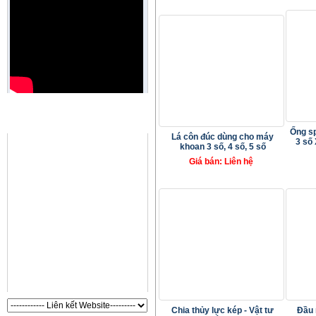
QUẢNG CÁO
Ống sp
Lá côn đúc dùng cho máy
3 số 
khoan 3 số, 4 số, 5 số
Giá bán: Liên hệ
Chia thủy lực kép - Vật tư
Đầu 